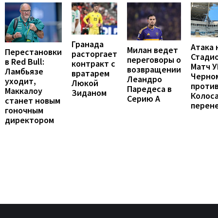
Гранада
Атака 
Милан ведет
Перестановки
расторгает
Стадио
переговоры о
в Red Bull:
контракт с
Матч 
возвращении
Ламбьязе
вратарем
Черно
Леандро
уходит,
Люкой
проти
Паредеса в
Маккалоу
Зиданом
Колос
Серию А
станет новым
перен
гоночным
директором