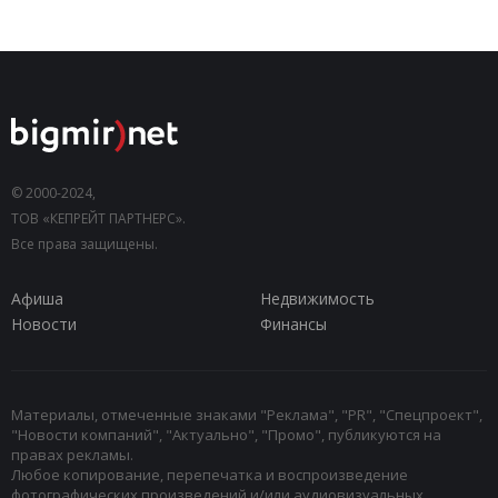
© 2000-2024,
ТОВ «КЕПРЕЙТ ПАРТНЕРС».
Все права защищены.
Афиша
Недвижимость
Новости
Финансы
Материалы, отмеченные знаками "Реклама", "PR", "Спецпроект",
"Новости компаний", "Актуально", "Промо", публикуются на
правах рекламы.
Любое копирование, перепечатка и воспроизведение
фотографических произведений и/или аудиовизуальных