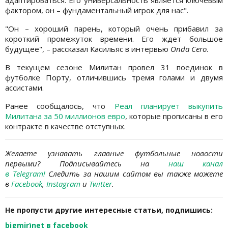
адаптироваться. Его универсальность является ключевым
фактором, он – фундаментальный игрок для нас".
"Он – хороший парень, который очень прибавил за
короткий промежуток времени. Его ждет большое
будущее", – рассказал Касильяс в интервью
Onda Cero
.
В текущем сезоне Милитан провел 31 поединок в
футболке Порту, отличившись тремя голами и двумя
ассистами.
Ранее сообщалось, что
Реал планирует выкупить
Милитана за 50 миллионов евро
, которые прописаны в его
контракте в качестве отступных.
Желаете узнавать главные футбольные новости
первыми? Подписывайтесь на
наш канал
в Telegram
!
Следить за нашим сайтом вы также можете
в
Facebook
,
Instagram
и
Twitter
.
Не пропусти другие интересные статьи, подпишись:
bigmir)net в facebook