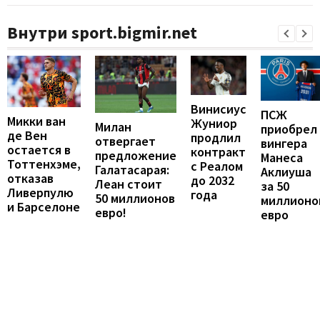
Внутри sport.bigmir.net
Винисиус
ПСЖ
Микки ван
Жуниор
Милан
приобрел
де Вен
продлил
отвергает
вингера
остается в
контракт
предложение
Манеса
Тоттенхэме,
с Реалом
Галатасарая:
Аклиуша
отказав
до 2032
Леан стоит
за 50
Ливерпулю
года
50 миллионов
миллионо
и Барселоне
евро!
евро