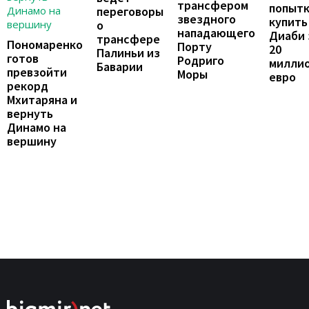
трансфером
попыт
переговоры
звездного
купить
о
нападающего
Диаби 
трансфере
Пономаренко
Порту
20
Палиньи из
готов
Родриго
милли
Баварии
превзойти
Моры
евро
рекорд
Мхитаряна и
вернуть
Динамо на
вершину