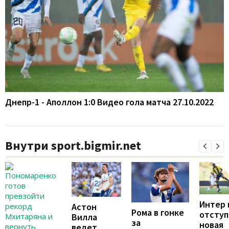
Днепр-1 - Аполлон 1:0 Видео гола матча 27.10.2022
Внутри sport.bigmir.net
Интер 
Астон
Рома в гонке
отступ
Вилла
за
новая
ведет