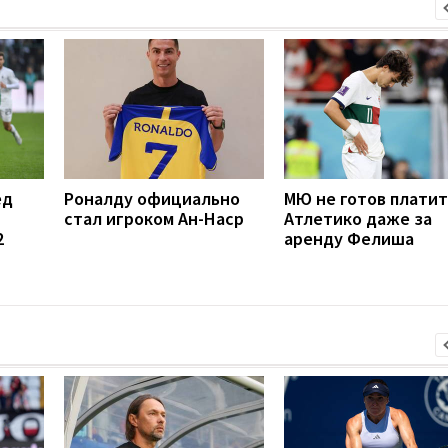
ед
Роналду официально
МЮ не готов платит
стал игроком Ан-Наср
Атлетико даже за
2
аренду Фелиша