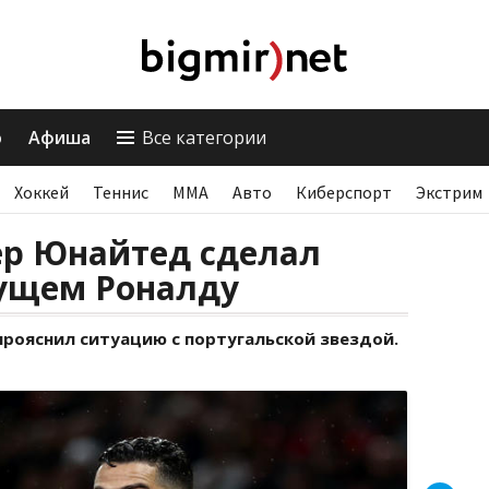
о
Афиша
Все категории
Хоккей
Теннис
ММА
Авто
Киберспорт
Экстрим
ер Юнайтед сделал
дущем Роналду
прояснил ситуацию с португальской звездой.