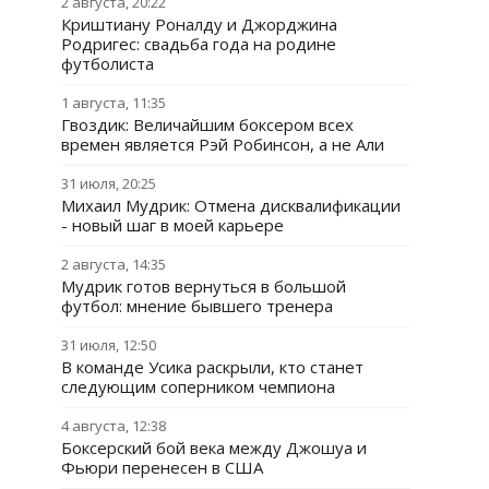
2 августа, 20:22
Криштиану Роналду и Джорджина
Родригес: свадьба года на родине
футболиста
1 августа, 11:35
Гвоздик: Величайшим боксером всех
времен является Рэй Робинсон, а не Али
31 июля, 20:25
Михаил Мудрик: Отмена дисквалификации
- новый шаг в моей карьере
2 августа, 14:35
Мудрик готов вернуться в большой
футбол: мнение бывшего тренера
31 июля, 12:50
В команде Усика раскрыли, кто станет
следующим соперником чемпиона
4 августа, 12:38
Боксерский бой века между Джошуа и
Фьюри перенесен в США