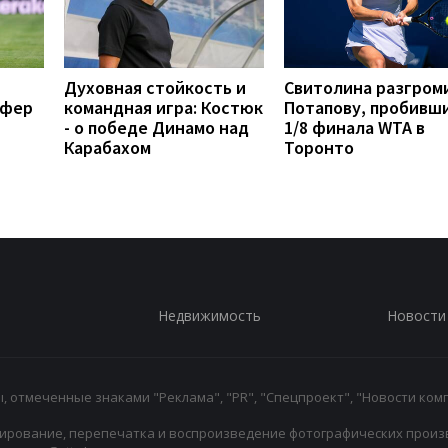
Духовная стойкость и
Свитолина разгром
сфер
командная игра: Костюк
Потапову, пробивши
- о победе Динамо над
1/8 финала WTA в
Карабахом
Торонто
Недвижимость
Новости
 отмеченные знаками "Реклама", "PR", "Спецпроект", "Новости комп
ирование, перепечатка и воспроизведение фотографических произ