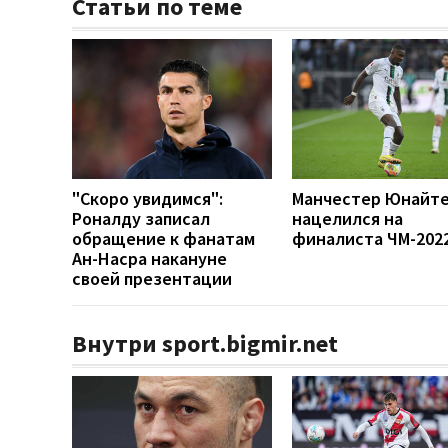
Статьи по теме
"Скоро увидимся":
Манчестер Юнайт
Роналду записал
нацелился на
обращение к фанатам
финалиста ЧМ-202
Ан-Насра накануне
своей презентации
Внутри sport.bigmir.net