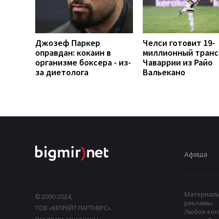
Джозеф Паркер
Челси готовит 19-
оправдан: кокаин в
миллионный тран
организме боксера - из-
Чаваррии из Райо
за диетолога
Вальекано
Афиша
Материалы,
© 2000-2024,
рекламы.
ТОВ «КЕПРЕЙТ ПАРТНЕРС».
Любое коп