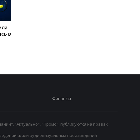
ила
Марта Костюк
Микки ван де Вен
сь в
пробивается в 1/8
остается в Тоттенхэ
финала WTA 1000 в
отказав Ливерпулю 
Торонто, обыграв
Барселоне
Мэдисон Киз
Финансы
аний", "Актуально", "Промо", публикуются на правах
ведений и/или аудиовизуальных произведений