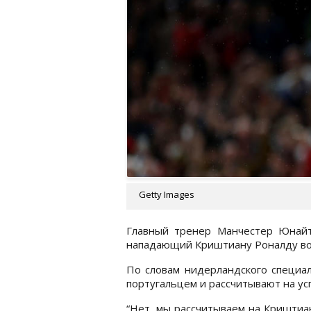
Getty Images
Главный тренер Манчестер Юнайте
нападающий Криштиану Роналду во
По словам нидерландского специал
португальцем и рассчитывают на у
“Нет, мы рассчитываем на Криштиа