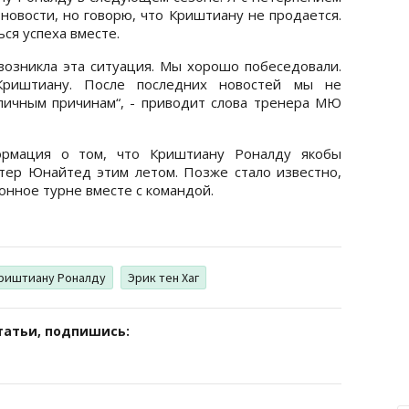
 новости, но говорю, что Криштиану не продается.
ся успеха вместе.
 возникла эта ситуация. Мы хорошо побеседовали.
риштиану. После последних новостей мы не
 личным причинам“, - приводит слова тренера МЮ
ормация о том, что Криштиану Роналду якобы
тер Юнайтед этим летом. Позже стало известно,
онное турне вместе с командой.
риштиану Роналду
Эрик тен Хаг
татьи, подпишись: