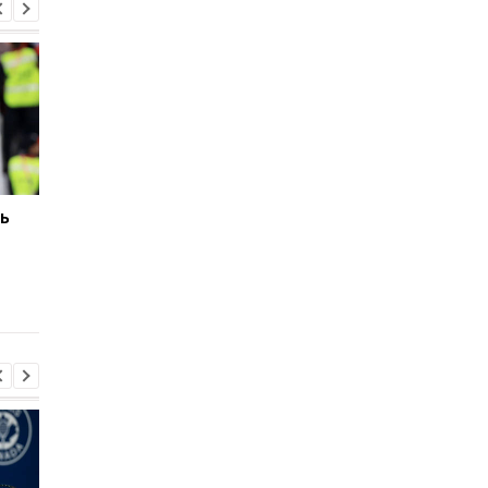
ь
Манчестер Юнайтед
Звезда сборной
является
Нидерландов изъяв
единственным клубом,
желание перейти в
готовым заплатить 120
Манчестер Юнайтед
млн за Фернандеса