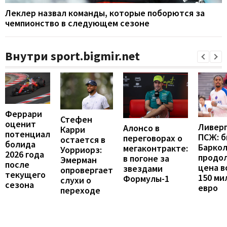
Леклер назвал команды, которые поборются за
чемпионство в следующем сезоне
Внутри sport.bigmir.net
Феррари
Стефен
оценит
Ливерп
Алонсо в
Карри
потенциал
ПСЖ: б
переговорах о
остается в
болида
Барко
мегаконтракте:
Уорриорз:
2026 года
продо
в погоне за
Эмерман
после
цена в
звездами
опровергает
текущего
150 ми
Формулы-1
слухи о
сезона
евро
переходе