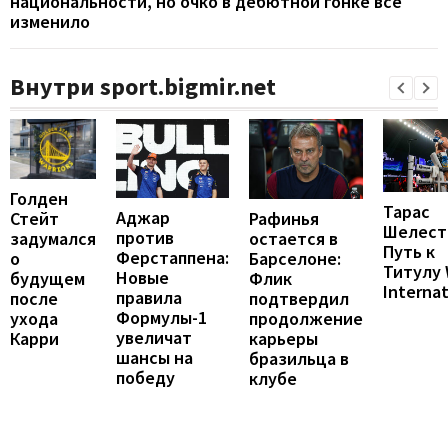
национальности, но очко в дебютной гонке все
изменило
Внутри sport.bigmir.net
Голден
Тарас
Аджар
Рафинья
Стейт
Шелест
против
остается в
задумался
Путь к
Ферстаппена:
Барселоне:
о
Титулу
Новые
Флик
будущем
Internat
правила
подтвердил
после
Формулы-1
продолжение
ухода
увеличат
карьеры
Карри
шансы на
бразильца в
победу
клубе