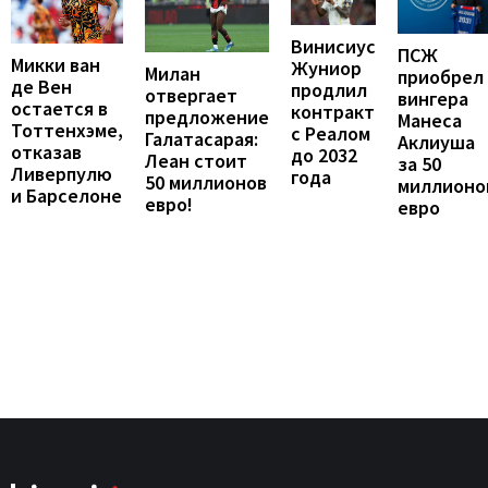
Винисиус
ПСЖ
Микки ван
Жуниор
Милан
приобрел
де Вен
продлил
отвергает
вингера
остается в
контракт
предложение
Манеса
Тоттенхэме,
с Реалом
Галатасарая:
Аклиуша
отказав
до 2032
Леан стоит
за 50
Ливерпулю
года
50 миллионов
миллионо
и Барселоне
евро!
евро