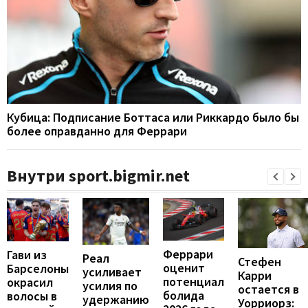
Кубица: Подписание Боттаса или Риккардо было бы
более оправданно для Феррари
Внутри sport.bigmir.net
Феррари
Гави из
Реал
Стефен
оценит
Барселоны
усиливает
Карри
потенциал
окрасил
усилия по
остается в
болида
волосы в
удержанию
Уорриорз: