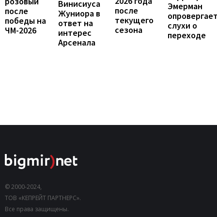
2026 года
розовый
Винисиуса
Эмерман
после
после
Жуниора в
опровергае
текущего
победы на
ответ на
слухи о
сезона
ЧМ-2026
интерес
переходе
Арсенала
© 2000-2024,
ТОВ «КЕПРЕЙТ ПАРТНЕРС».
Все права защищены.