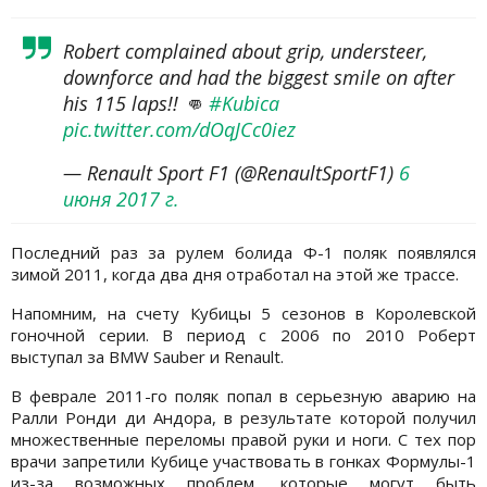
Robert complained about grip, understeer,
downforce and had the biggest smile on after
his 115 laps!! 👊
#Kubica
pic.twitter.com/dOqJCc0iez
— Renault Sport F1 (@RenaultSportF1)
6
июня 2017 г.
Последний раз за рулем болида Ф-1 поляк появлялся
зимой 2011, когда два дня отработал на этой же трассе.
Напомним, на счету Кубицы 5 сезонов в Королевской
гоночной серии. В период с 2006 по 2010 Роберт
выступал за BMW Sauber и Renault.
В феврале 2011-го поляк попал в серьезную аварию на
Ралли Ронди ди Андора, в результате которой получил
множественные переломы правой руки и ноги. С тех пор
врачи запретили Кубице участвовать в гонках Формулы-1
из-за возможных проблем, которые могут быть