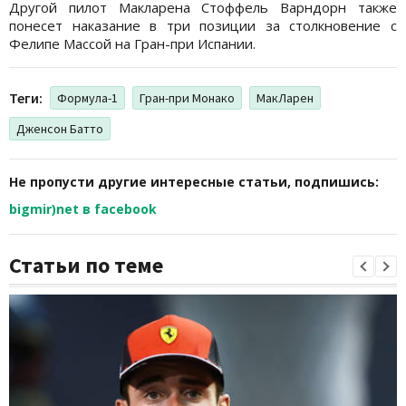
Другой пилот Макларена Стоффель Варндорн также
понесет наказание в три позиции за столкновение с
Фелипе Массой на Гран-при Испании.
Теги:
Формула-1
Гран-при Монако
МакЛарен
Дженсон Батто
Не пропусти другие интересные статьи, подпишись:
bigmir)net в facebook
Статьи по теме