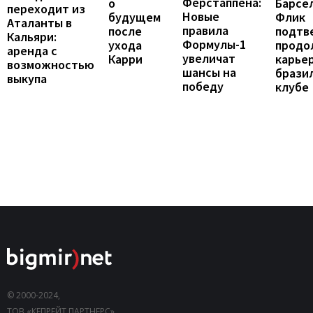
Ферстаппена:
Барсе
о
переходит из
Новые
Флик
будущем
Аталанты в
правила
подтв
после
Кальяри:
Формулы-1
продо
ухода
аренда с
увеличат
карье
Карри
возможностью
шансы на
брази
выкупа
победу
клубе
© 2000-2024,
ТОВ «КЕПРЕЙТ ПАРТНЕРС».