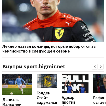
Леклер назвал команды, которые поборются за
чемпионство в следующем сезоне
Внутри sport.bigmir.net
Голден
Аджар
Рафин
Стейт
Даниэль
против
остает
задумался
Мальдини