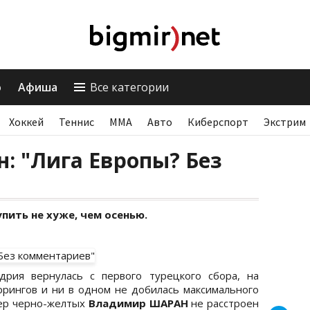
о
Афиша
Все категории
Хоккей
Теннис
ММА
Авто
Киберспорт
Экстрим
: "Лига Европы? Без
пить не хуже, чем осенью.
дрия вернулась с первого турецкого сбора, на
ррингов и ни в одном не добилась максимального
нер черно-желтых
Владимир ШАРАН
не расстроен