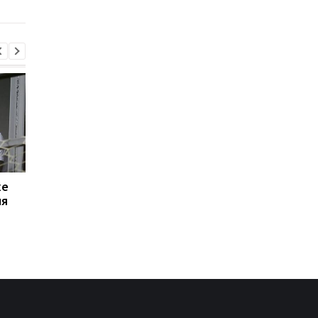
Анисимову
хе
Свитолина шагнула в
ПСЖ и Торрес дости
ля
четвертьфинал WTA
согласия: Барселона
1000, обыграв
готова к переговора
Анисимову