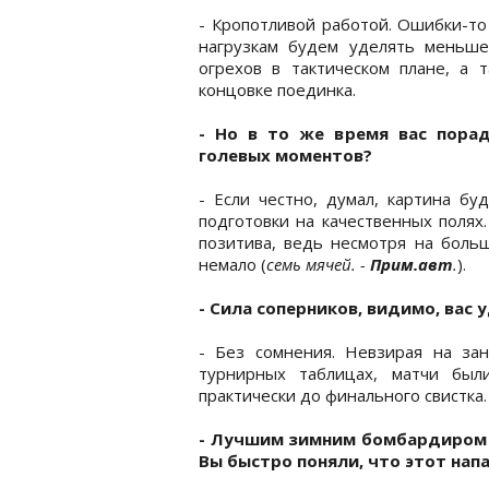
- Кропотливой работой. Ошибки-то
нагрузкам будем уделять меньше
огрехов в тактическом плане, а 
концовке поединка.
- Но в то же время вас пора
голевых моментов?
- Если честно, думал, картина бу
подготовки на качественных полях
позитива, ведь несмотря на боль
немало (
семь мячей. -
Прим.авт
.
).
- Сила соперников, видимо, вас
- Без сомнения. Невзирая на за
турнирных таблицах, матчи был
практически до финального свистка.
- Лучшим зимним бомбардиром к
Вы быстро поняли, что этот на