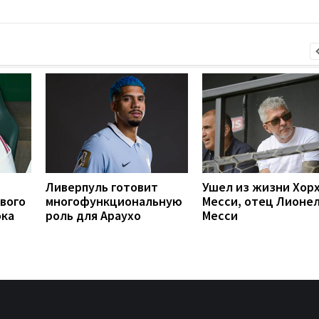
Ливерпуль готовит
Ушел из жизни Хор
вого
многофункциональную
Месси, отец Лионе
ока
роль для Араухо
Месси