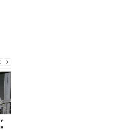
хе
Свитолина шагнула в
ПСЖ и Торрес дости
ля
четвертьфинал WTA
согласия: Барселона
1000, обыграв
готова к переговора