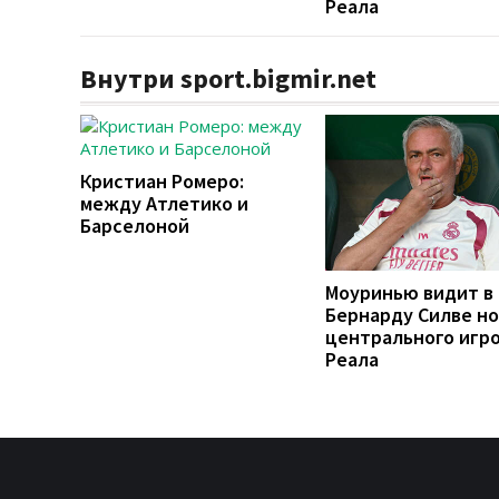
Реала
Внутри sport.bigmir.net
Кристиан Ромеро:
между Атлетико и
Барселоной
Моуринью видит в
Бернарду Силве но
центрального игр
Реала