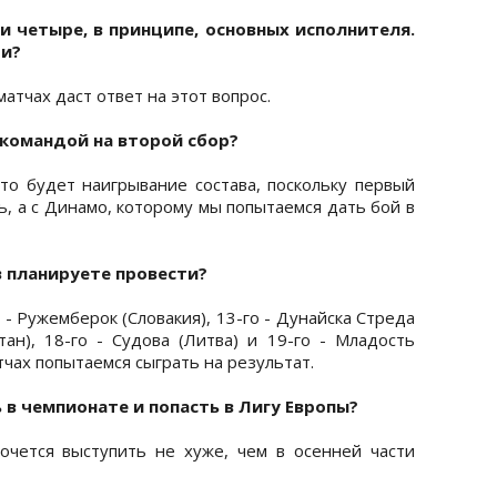
и четыре, в принципе, основных исполнителя.
ри?
атчах даст ответ на этот вопрос.
 командой на второй сбор?
это будет наигрывание состава, поскольку первый
ь, а с Динамо, которому мы попытаемся дать бой в
в планируете провести?
я - Ружемберок (Словакия), 13-го - Дунайска Стреда
стан), 18-го - Судова (Литва) и 19-го - Младость
атчах попытаемся сыграть на результат.
 в чемпионате и попасть в Лигу Европы?
очется выступить не хуже, чем в осенней части