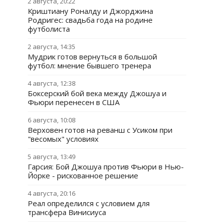
2 августа, 20:22
Криштиану Роналду и Джорджина
Родригес: свадьба года на родине
футболиста
2 августа, 14:35
Мудрик готов вернуться в большой
футбол: мнение бывшего тренера
4 августа, 12:38
Боксерский бой века между Джошуа и
Фьюри перенесен в США
6 августа, 10:08
Верховен готов на реванш с Усиком при
"весомых" условиях
5 августа, 13:49
Гарсия: Бой Джошуа против Фьюри в Нью-
Йорке - рискованное решение
4 августа, 20:16
Реал определился с условием для
трансфера Винисиуса