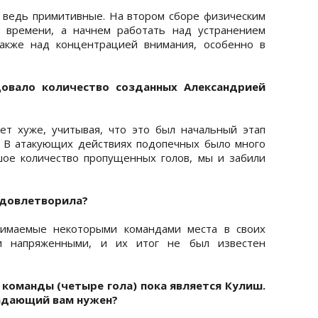
 ведь примитивные. На втором сборе физическим
 времени, а начнем работать над устранением
также над концентрацией внимания, особенно в
довало количество созданных Александрией
дет хуже, учитывая, что это был начальный этап
. В атакующих действиях подопечных было много
шое количество пропущенных голов, мы и забили
 удовлетворила?
нимаемые некоторыми командами места в своих
и напряженными, и их итог не был известен
оманды (четыре гола) пока является Кулиш.
падающий вам нужен?