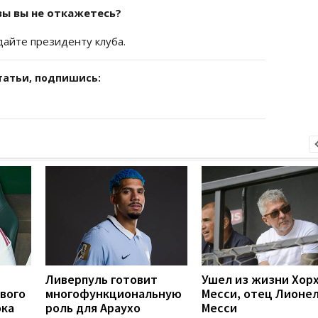
вы вы не откажетесь?
дайте президенту клуба.
татьи, подпишись:
Ливерпуль готовит
Ушел из жизни Хор
вого
многофункциональную
Месси, отец Лионе
ока
роль для Араухо
Месси