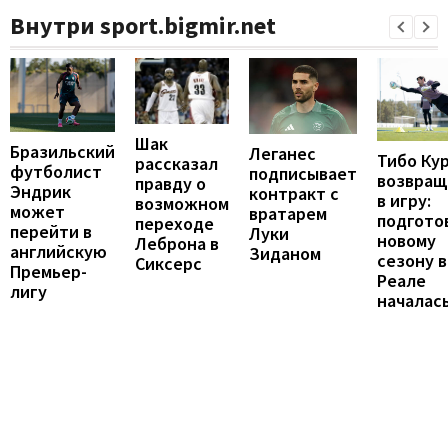
Внутри sport.bigmir.net
Шак
Бразильский
Леганес
Тибо Ку
рассказал
футболист
подписывает
возвращ
правду о
Эндрик
контракт с
в игру:
возможном
может
вратарем
подгото
переходе
перейти в
Луки
новому
Леброна в
английскую
Зиданом
сезону в
Сиксерс
Премьер-
Реале
лигу
началас