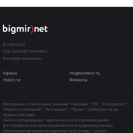
© 2000-2024,
ТОВ «КЕПРЕЙТ ПАРТНЕРС».
Все права защищены.
Афиша
Недвижимость
Новости
Финансы
Материалы, отмеченные знаками "Реклама", "PR", "Спецпроект",
"Новости компаний", "Актуально", "Промо", публикуются на
правах рекламы.
Любое копирование, перепечатка и воспроизведение
фотографических произведений и/или аудиовизуальных
произведений правообладателя Getty Images - строго