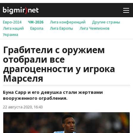
Евро-2024
ЧМ-2026
Лига конференций
Другие страны
Лига наций
Европа
Лига Европы
Лига Чемпионов
Украина
Грабители с оружием
отобрали все
драгоценности у игрока
Марселя
Буна Сарр и его девушка стали жертвами
вооруженного ограбления.
22 августа 2020, 16:43