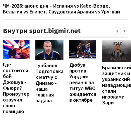
ЧМ-2026: анонс дня – Испания vs Кабо-Верде,
Бельгия vs Египет, Саудовская Аравия vs Уругвай
Внутри sport.bigmir.net
Где
Дюбуа
Гурбанов:
Бразильски
состоится
против
Подготовка
защитник и
бой
Уордли:
к матчу с
украинский
Джошуа -
реванш за
Динамо -
нападающи
Фьюри?
титул WBO
наша
стали
Промоутер
ожидается
главная
игроками
озвучил
в октябре
задача
Зари
свою
позицию