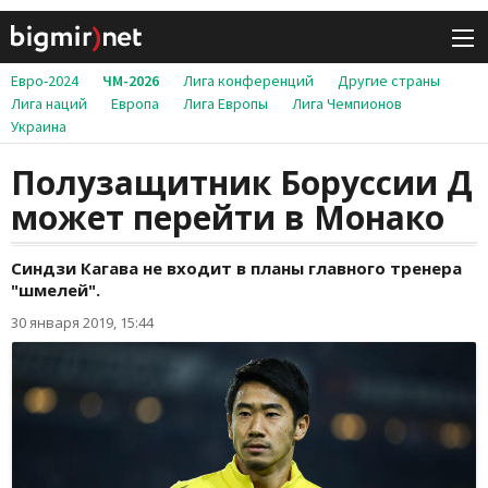
Евро-2024
ЧМ-2026
Лига конференций
Другие страны
Лига наций
Европа
Лига Европы
Лига Чемпионов
Украина
Полузащитник Боруссии Д
может перейти в Монако
Синдзи Кагава не входит в планы главного тренера
"шмелей".
30 января 2019, 15:44