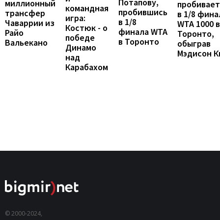
Потапову,
миллионный
пробивает
командная
пробившись
трансфер
в 1/8 фина
игра:
в 1/8
Чаваррии из
WTA 1000 в
Костюк - о
финала WTA
Райо
Торонто,
победе
в Торонто
Вальекано
обыграв
Динамо
Мэдисон К
над
Карабахом
© 2000-2024,