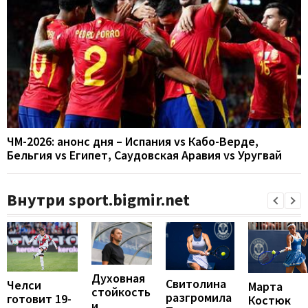
ЧМ-2026: анонс дня – Испания vs Кабо-Верде,
Бельгия vs Египет, Саудовская Аравия vs Уругвай
Внутри sport.bigmir.net
Духовная
Свитолина
Челси
Марта
стойкость
разгромила
готовит 19-
Костюк
и