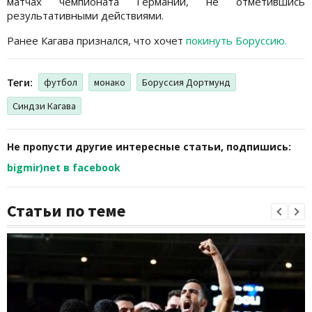
матчах чемпионата Германии, не отметившись
результативными действиями.
Ранее Кагава признался, что хочет
покинуть Боруссию.
Теги:
футбол
монако
Боруссия Дортмунд
Синдзи Кагава
Не пропусти другие интересные статьи, подпишись:
bigmir)net в facebook
Статьи по теме