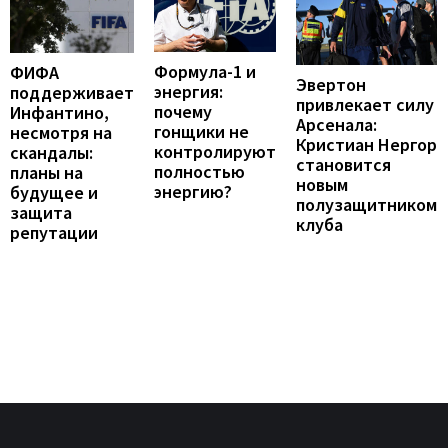
Формула-1 и
ФИФА
Эвертон
энергия:
поддерживает
привлекает силу
почему
Инфантино,
Арсенала:
гонщики не
несмотря на
Кристиан Нергор
контролируют
скандалы:
становится
полностью
планы на
новым
энергию?
будущее и
полузащитником
защита
клуба
репутации