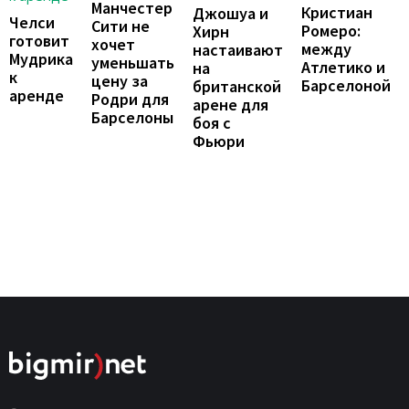
Манчестер
Кристиан
Джошуа и
Челси
Сити не
Ромеро:
Хирн
готовит
хочет
между
настаивают
Мудрика
уменьшать
Атлетико и
на
к
цену за
Барселоной
британской
аренде
Родри для
арене для
Барселоны
боя с
Фьюри