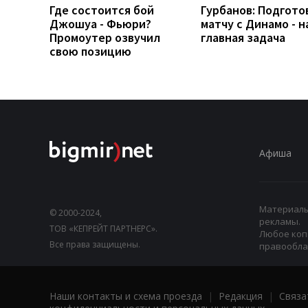
Где состоится бой
Гурбанов: Подгото
Джошуа - Фьюри?
матчу с Динамо - 
Промоутер озвучил
главная задача
свою позицию
Афиша
Материалы,
© 2000-2024,
рекламы.
ТОВ «КЕПРЕЙТ ПАРТНЕРС».
Любое коп
Все права защищены.
правооблад
Наши контакты и схема проезда
|
Редакция
|
Связа