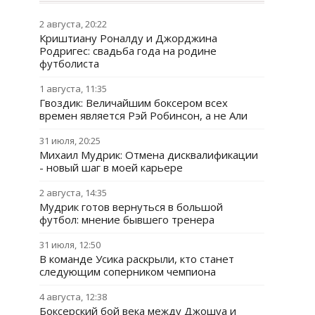
2 августа, 20:22
Криштиану Роналду и Джорджина
Родригес: свадьба года на родине
футболиста
1 августа, 11:35
Гвоздик: Величайшим боксером всех
времен является Рэй Робинсон, а не Али
31 июля, 20:25
Михаил Мудрик: Отмена дисквалификации
- новый шаг в моей карьере
2 августа, 14:35
Мудрик готов вернуться в большой
футбол: мнение бывшего тренера
31 июля, 12:50
В команде Усика раскрыли, кто станет
следующим соперником чемпиона
4 августа, 12:38
Боксерский бой века между Джошуа и