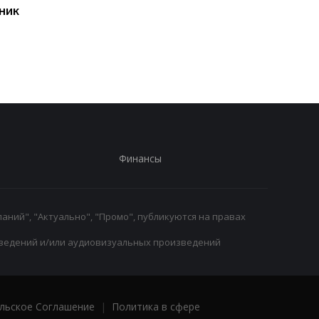
ник
Первый гол сезона:
Джозеф Паркер
радость Пономаренко
оправдан: кокаин в
после победы над
организме боксера - 
Карабахом
за диетолога
Финансы
аний", "Актуально", "Промо", публикуются на правах
ведений и/или аудиовизуальных произведений
льское Соглашение
|
Политика в сфере