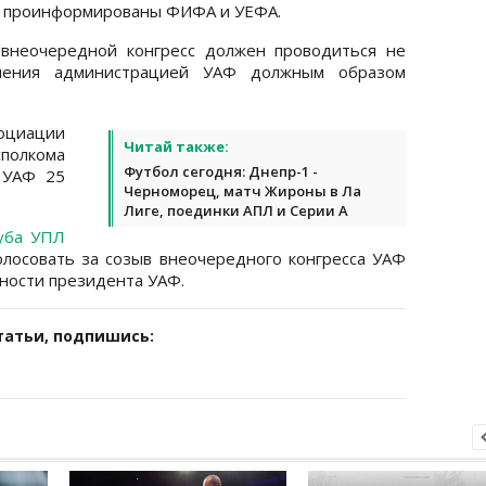
ли проинформированы ФИФА и УЕФА.
, "внеочередной конгресс должен проводиться не
чения администрацией УАФ должным образом
оциации
Читай также:
полкома
Футбол сегодня: Днепр-1 -
 УАФ 25
Черноморец, матч Жироны в Ла
Лиге, поединки АПЛ и Серии А
уба УПЛ
олосовать за созыв внеочередного конгресса УАФ
жности президента УАФ.
татьи, подпишись: