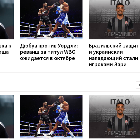
вка к
Дюбуа против Уордли:
Бразильский защит
наша
реванш за титул WBO
и украинский
ожидается в октябре
нападающий стали
игроками Зари