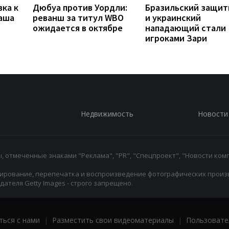
вка к
Дюбуа против Уордли:
Бразильский защит
наша
реванш за титул WBO
и украинский
ожидается в октябре
нападающий стали
игроками Зари
Недвижимость
Новости
 отмеченные знаками "Реклама", "PR", "Спецпроект", "Новости комп
ирование, перепечатка и воспроизведение фотографических произ
ателя Getty Images - строго запрещено.
ться с нами
|
Разместить свои видеоматериалы
|
Пользовате