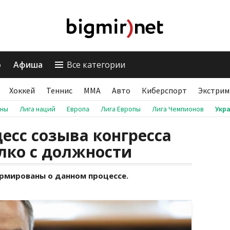
о
Афиша
Все категории
Хоккей
Теннис
ММА
Авто
Киберспорт
Экстрим
аны
Лига наций
Европа
Лига Европы
Лига Чемпионов
Укр
есс созыва конгресса
лко с должности
рмированы о данном процессе.