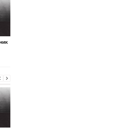
ник
Первый гол сезона:
Джозеф Паркер
радость Пономаренко
оправдан: кокаин в
после победы над
организме боксера - 
Карабахом
за диетолога