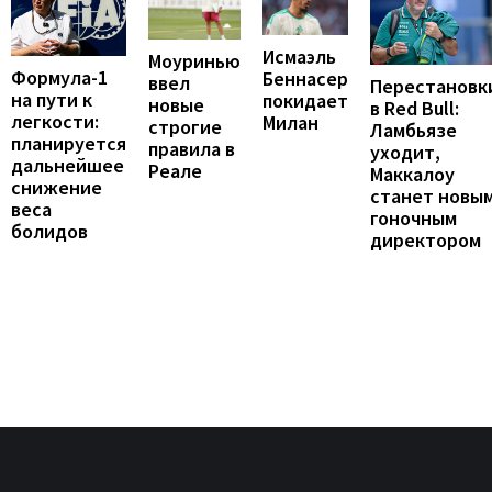
Исмаэль
Моуринью
Формула-1
Беннасер
ввел
Перестановк
на пути к
покидает
новые
в Red Bull:
легкости:
Милан
строгие
Ламбьязе
планируется
правила в
уходит,
дальнейшее
Реале
Маккалоу
снижение
станет новы
веса
гоночным
болидов
директором