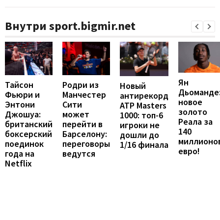
Внутри sport.bigmir.net
Ян
Тайсон
Родри из
Новый
Дьоманде
Фьюри и
Манчестер
антирекорд
новое
Энтони
Сити
ATP Masters
золото
Джошуа:
может
1000: топ-6
Реала за
британский
перейти в
игроки не
140
боксерский
Барселону:
дошли до
миллионо
поединок
переговоры
1/16 финала
евро!
года на
ведутся
Netflix