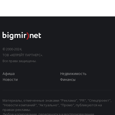
© 2000-2024,
ТОВ «КЕПРЕЙТ ПАРТНЕРС».
Все права защищены.
Афиша
Недвижимость
Новости
Финансы
Материалы, отмеченные знаками "Реклама", "PR", "Спецпроект",
"Новости компаний", "Актуально", "Промо", публикуются на
правах рекламы.
Любое копирование, перепечатка и воспроизведение