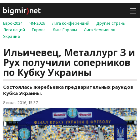
Евро-2024
ЧМ-2026
Лига конференций
Другие страны
Лига наций
Европа
Лига Европы
Лига Чемпионов
Украина
Ильичевец, Металлург З и
Рух получили соперников
по Кубку Украины
Состоялась жеребьевка предварительных раундов
Кубка Украины.
8 июля 2016, 15:37