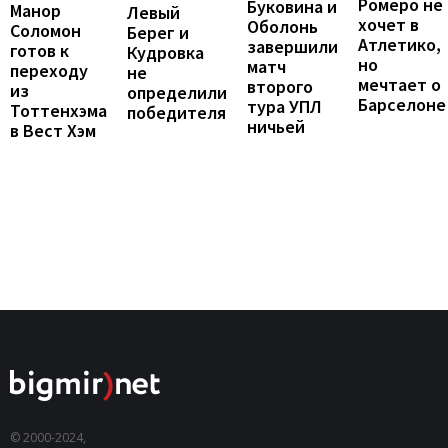
Ромеро не
Буковина и
Манор
Левый
хочет в
Оболонь
Соломон
Берег и
Атлетико,
завершили
готов к
Кудровка
но
матч
переходу
не
мечтает о
второго
из
определили
Барселоне
тура УПЛ
Тоттенхэма
победителя
ничьей
в Вест Хэм
© 2000-2024,