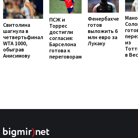
Мано
Фенербахче
ПСЖ и
Соло
готов
Свитолина
Торрес
гото
выложить 6
шагнула в
достигли
пере
млн евро за
четвертьфинал
согласия:
из
Лукаку
WTA 1000,
Барселона
Тотт
обыграв
готова к
в Ве
Анисимову
переговорам