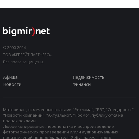
© 2000-2024,
ТОВ «КЕПРЕЙТ ПАРТНЕРС».
Все права защищены.
Афиша
Недвижимость
Новости
Финансы
Материалы, отмеченные знаками "Реклама", "PR", "Спецпроект",
"Новости компаний", "Актуально", "Промо", публикуются на
правах рекламы.
Любое копирование, перепечатка и воспроизведение
фотографических произведений и/или аудиовизуальных
произведений правообладателя Getty Images - строго