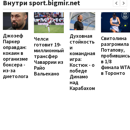
Внутри sport.bigmir.net
Джозеф
Духовная
Свитолина
Челси
Паркер
стойкость
разгромила
готовит 19-
оправдан:
и
Потапову,
миллионный
кокаин в
командная
пробившись
трансфер
организме
игра:
в 1/8
Чаваррии из
боксера -
Костюк - о
финала WTA
Райо
из-за
победе
в Торонто
Вальекано
диетолога
Динамо
над
Карабахом