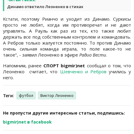
Динамо ответило Леоненко в стихах
Кстати, поэтому Рианчо и уходит из Динамо. Суркисы
просто не любят, когда им противоречат и не дают
управлять. А Рауль как раз из тех, кто также любит
держать все под собственным контролем и командовать.
А Ребров только жалуется постоянно. То против Динамо
очень сильная команда играла, то поле какое-то не
такое“, - заявил Леоненко в эфире
Радио Вести
.
Напомним, ранее
СПОРТ bigmir)net
сообщал о том, что
Леоненко считает, что
Шевченко и Ребров
учились у
него.
Теги:
футбол
Виктор Леоненко
Не пропусти другие интересные статьи, подпишись:
bigmir)net в facebook