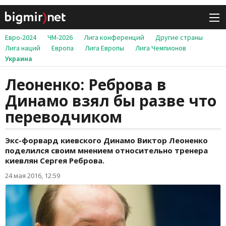
Евро-2024
ЧМ-2026
Лига конференций
Другие страны
Лига наций
Европа
Лига Европы
Лига Чемпионов
Украина
Леоненко: Реброва в
Динамо взял бы разве что
переводчиком
Экс-форвард киевского Динамо Виктор Леоненко
поделился своим мнением относительно тренера
киевлян Сергея Реброва.
24 мая 2016, 12:59