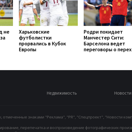
д не
Харьковские
Родри покидает
 за
футболистки
Манчестер Сити:
прорвались в Кубок
Барселона ведет
Европы
переговоры о пере
Недвижимость
Новости
 отмеченные знаками "Реклама", "PR", "Спецпроект", "Новости комп
ирование, перепечатка и воспроизведение фотографических произ