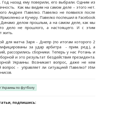
 Год назад ему поверили, его выбрали. Одним из
ачность. Как мы видим на самом деле – этого нет.
ого Андрея Павелко. Павелко не появился после
Ярмоленко и Кучеру. Павелко поспешил в Facebook
 Динамо делом прошлым, а на самом деле, как мы
то дело не прошлого, а настоящего. И с этим
т жить.
ой для матча Заря - Днепр (по итогам которого 2
лифицированы за удар арбитра - прим. ред.), а
вий, рассорились сборники. Теперь у нас Ротань и
сборной и это результат бездействия президента.
орной Украины. Возникает вопрос, даже не кем
ый вопрос - управляет ли ситуацией Павелко? Или
енисов.
т Украины по футболу
татьи, подпишись: