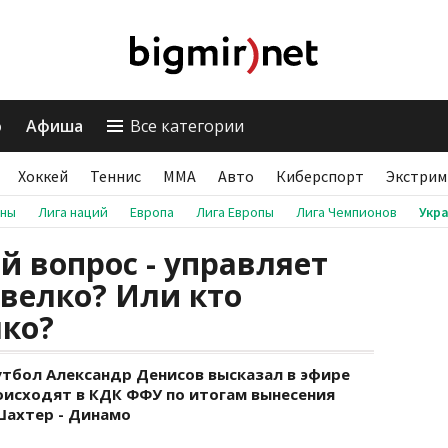
о
Афиша
Все категории
Хоккей
Теннис
ММА
Авто
Киберспорт
Экстрим
аны
Лига наций
Европа
Лига Европы
Лига Чемпионов
Укр
й вопрос - управляет
велко? Или кто
лко?
тбол Александр Денисов высказал в эфире
оисходят в КДК ФФУ по итогам вынесения
Шахтер - Динамо