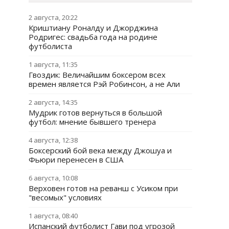
2 августа, 20:22
Криштиану Роналду и Джорджина
Родригес: свадьба года на родине
футболиста
1 августа, 11:35
Гвоздик: Величайшим боксером всех
времен является Рэй Робинсон, а не Али
2 августа, 14:35
Мудрик готов вернуться в большой
футбол: мнение бывшего тренера
4 августа, 12:38
Боксерский бой века между Джошуа и
Фьюри перенесен в США
6 августа, 10:08
Верховен готов на реванш с Усиком при
"весомых" условиях
1 августа, 08:40
Испанский футболист Гави под угрозой