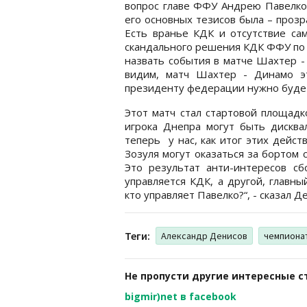
вопрос главе ФФУ Андрею Павелко.
его основных тезисов была – прозр
Есть вранье КДК и отсутствие сам
скандального решения КДК ФФУ по 
назвать события в матче Шахтер -
видим, матч Шахтер - Динамо э
президенту федерации нужно буде
Этот матч стал стартовой площадк
игрока Днепра могут быть дисква
теперь у нас, как итог этих дейст
Зозуля могут оказаться за бортом 
Это результат анти-интересов сб
управляется КДК, а другой, главн
кто управляет Павелко?“, - сказал Д
Теги:
Александр Денисов
чемпиона
Не пропусти другие интересные с
bigmir)net в facebook