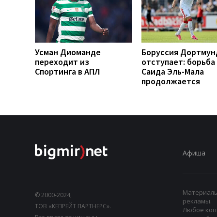
Усман Диоманде
Боруссия Дортмун
переходит из
отступает: борьба
Спортинга в АПЛ
Саида Эль-Мала
продолжается
Афиша
Материалы,
© 2000-2024,
рекламы.
ТОВ «КЕПРЕЙТ ПАРТНЕРС».
Любое коп