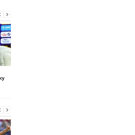
Шапаренко получил
"Я готов": Бэлуцэ
ку
первую красную
прокомментировал
карточку в карьере
переход в Динамо