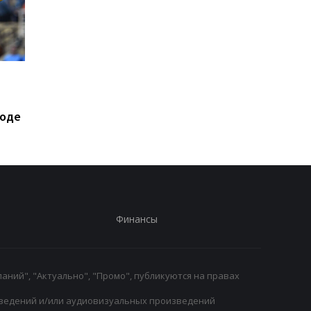
Экс-агент Неймара
Барселона готовится
сделал неожиданное
потере: Марк Касадо
признание о
Руни Бардагжи на гр
ходе
трансферном рынке
ухода из клуба
Финансы
аний", "Актуально", "Промо", публикуются на правах
ведений и/или аудиовизуальных произведений