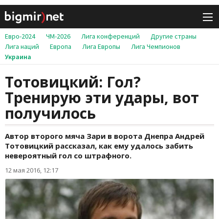
Евро-2024
ЧМ-2026
Лига конференций
Другие страны
Лига наций
Европа
Лига Европы
Лига Чемпионов
Украина
Тотовицкий: Гол?
Тренирую эти удары, вот
получилось
Автор второго мяча Зари в ворота Днепра Андрей
Тотовицкий рассказал, как ему удалось забить
невероятный гол со штрафного.
12 мая 2016, 12:17