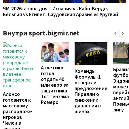
ЧМ-2026: анонс дня – Испания vs Кабо-Верде,
Бельгия vs Египет, Саудовская Аравия vs Уругвай
Внутри sport.bigmir.net
Атлетико
Брази
Команды
готов
футбо
Формулы-1
отдать 40
Эндри
отвергли
млн евро за
может
предложение
защитника
перейт
Пирелли о
Алонсо
Тоттенхэма
англи
снижении
готовится к
Ромеро
Премь
давления в
массовому
лигу
шинах
распродаже
игроков
Челси в
летнее