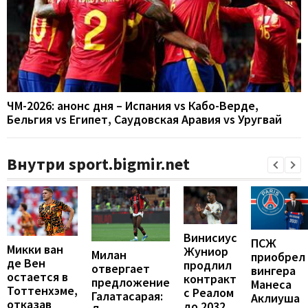
ЧМ-2026: анонс дня – Испания vs Кабо-Верде,
Бельгия vs Египет, Саудовская Аравия vs Уругвай
Внутри sport.bigmir.net
Винисиус
ПСЖ
Микки ван
Жуниор
Милан
приобрел
де Вен
продлил
отвергает
вингера
остается в
контракт
предложение
Манеса
Тоттенхэме,
с Реалом
Галатасарая:
Аклиуша
отказав
до 2032