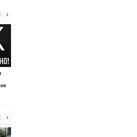
ч
Наполи обыграл Аякс,
Исторический гол
забронировав себе
Роналду принес
рок
место в 1/8 финала
Манчестер Юнайтед
Лиги чемпионов
волевую победу над
Эвертоном