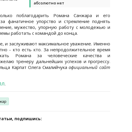
абсолютно нет
олько поблагодарить Романа Санжара и его
 за фанатичное упорство и стремление поднять
рпение, мужество, упорную работу с молодежью и
емы работать с командой до конца.
ле, и заслуживают максимальное уважение. Именно
тно - кто есть кто. За непродолжительное время
жать Романа за человеческие качества и
желаю тренеру дальнейших успехов и прогрессу.
ельца Карпат Олега Смалийчука
официальный сайт
ПЛ
.
нжар
татьи, подпишись: