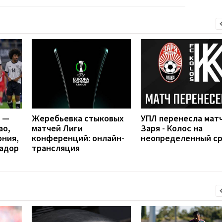
я —
Жеребьевка стыковых
УПЛ перенесла мат
ао,
матчей Лиги
Заря - Колос на
ония,
конференций: онлайн-
неопределенный с
вадор
трансляция