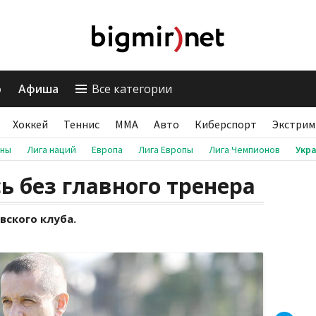
о
Афиша
Все категории
Хоккей
Теннис
ММА
Авто
Киберспорт
Экстрим
аны
Лига наций
Европа
Лига Европы
Лига Чемпионов
Укр
ь без главного тренера
вского клуба.