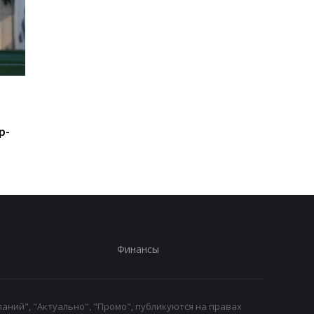
Шак рассказал правду о
Леганес подписывае
возможном переходе
контракт с вратарем
Леброна в Сиксерс
Луки Зиданом
р-
Финансы
аний", "Актуально", "Промо", публикуются на правах