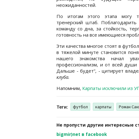
неожиданностей.
По итогам этого этапа могу т
тренерский штаб. Поблагодарить
команду со дна, за стойкость, те
готовность на все имеющиеся пробл
Эти качества многое стоят в футбо
в тяжелой минуте становится поня
нашего знакомства начал ува
профессионализм, и от всей души 
Дальше - будет“, - цитирует влад
клуба.
Напомним,
Карпаты исключили из У
Теги:
футбол
карпаты
Роман Са
Не пропусти другие интересные с
bigmir)net в facebook