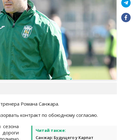
 тренера Романа Санжара.
зорвать контракт по обоюдному согласию.
м сезона
Читай также:
дороги
Санжар: Будущего у Карпат
полнено