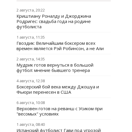
2 августа, 20:22
Криштиану Роналду и Джорджина
Родригес: свадьба года на родине
футболиста
1 августа, 11:35
Гвоздик: Величайшим боксером всех
времен является Рэй Робинсон, а не Али
2 августа, 14:35
Мудрик готов вернуться в большой
футбол: мнение бывшего тренера
4 августа, 12:38
Боксерский бой века между Джошуа и
Фьюри перенесен в США
6 августа, 10:08
Верховен готов на реванш с Усиком при
"весомых" условиях
1 августа, 08:40
Испанский футболист Гави под угрозой