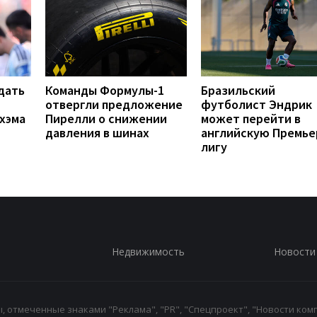
дать
Команды Формулы-1
Бразильский
отвергли предложение
футболист Эндрик
хэма
Пирелли о снижении
может перейти в
давления в шинах
английскую Премье
лигу
Недвижимость
Новости
 отмеченные знаками "Реклама", "PR", "Спецпроект", "Новости комп