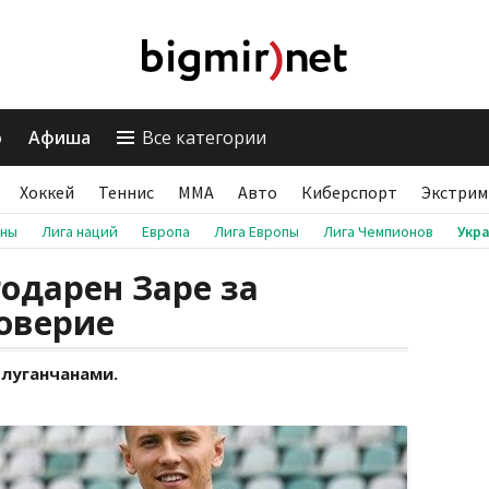
о
Афиша
Все категории
Хоккей
Теннис
ММА
Авто
Киберспорт
Экстрим
аны
Лига наций
Европа
Лига Европы
Лига Чемпионов
Укр
годарен Заре за
оверие
 луганчанами.