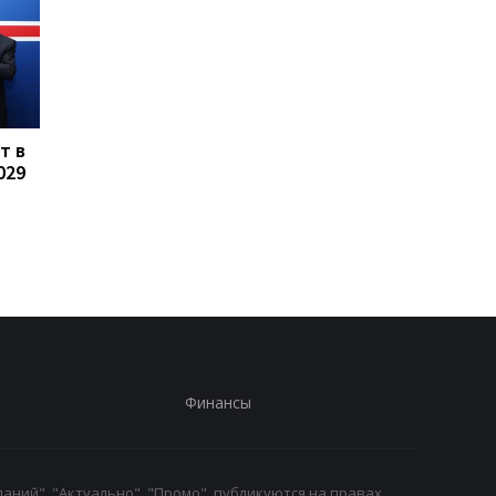
т в
Динамо в упорной
Мудрик спасает Чел
029
борьбе обыгрывает
от поражения в
Верес в матче
товарищеском матче
украинской Премьер-
малайзийской коман
лиги
Финансы
аний", "Актуально", "Промо", публикуются на правах