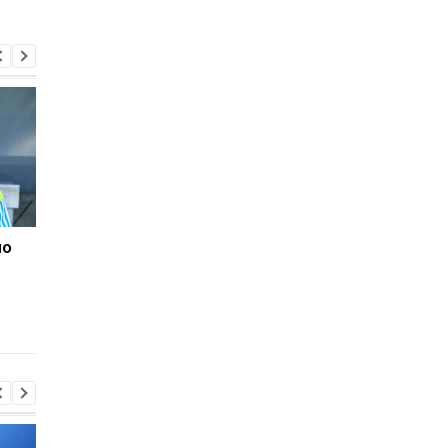
но
Ротань - новый тренер
Игрок Александрии
Александрии
продолжит карьеру 
США