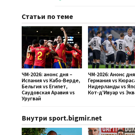
Статьи по теме
ЧМ-2026: анонс дня –
ЧМ-2026: Анонс дн
Испания vs Кабо-Верде,
Германия vs Кюрас
Бельгия vs Египет,
Нидерланды vs Яп
Саудовская Аравия vs
Кот-д’Ивуар vs Эк
Уругвай
Внутри sport.bigmir.net