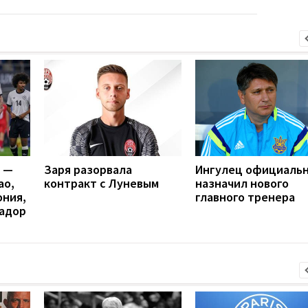
я —
Заря разорвала
Ингулец официаль
ао,
контракт с Луневым
назначил нового
ония,
главного тренера
вадор