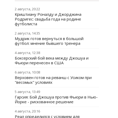
2 августа, 20:22
Криштиану Роналду и Джорджина
Родригес: свадьба года на родине
футболиста
2 августа, 14:35
Мудрик готов вернуться в большой
футбол: мнение бывшего тренера
4 августа, 12:38
Боксерский бой века между Джошуа и
Фьюри перенесен в США
6 августа, 10:08
Верховен готов на реванш с Усиком при
"весомых" условиях
5 августа, 13:49
Гарсия: Бой Джошуа против Фьюри в Нью-
Йорке - рискованное решение
4 августа, 20:16
Реал определился с условием для