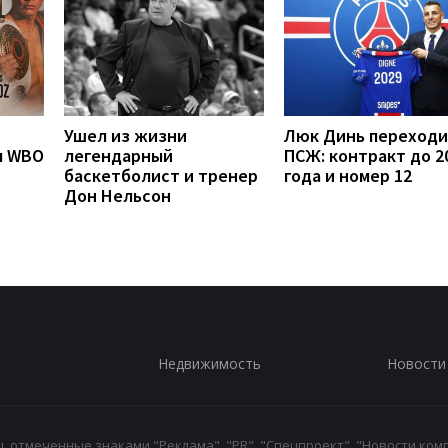
Ушел из жизни
Люк Динь переходи
л WBO
легендарный
ПСЖ: контракт до 2
баскетболист и тренер
года и номер 12
Дон Нельсон
Недвижимость
Новости
 отмеченные знаками "Реклама", "PR", "Спецпроект", "Новости комп