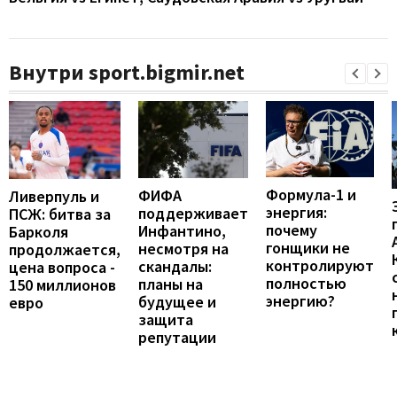
Внутри sport.bigmir.net
Формула-1 и
ФИФА
Ливерпуль и
энергия:
поддерживает
ПСЖ: битва за
почему
Инфантино,
Барколя
гонщики не
несмотря на
продолжается,
контролируют
скандалы:
цена вопроса -
полностью
планы на
150 миллионов
энергию?
будущее и
евро
защита
репутации