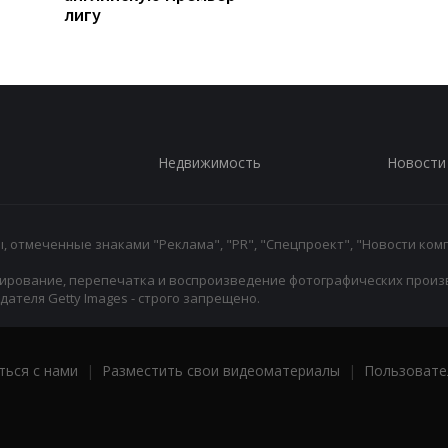
лигу
Недвижимость
Новости
 отмеченные знаками "Реклама", "PR", "Спецпроект", "Новости комп
ирование, перепечатка и воспроизведение фотографических произ
ателя Getty Images - строго запрещено.
ться с нами
|
Разместить свои видеоматериалы
|
Пользовате