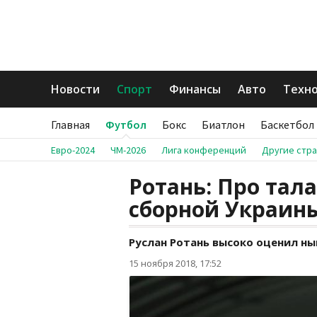
Новости
Спорт
Финансы
Авто
Техн
Главная
Футбол
Бокс
Биатлон
Баскетбол
Евро-2024
ЧМ-2026
Лига конференций
Другие стр
Ротань: Про тал
сборной Украины
Руслан Ротань высоко оценил н
15 ноября 2018, 17:52