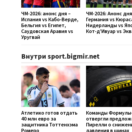
ЧМ-2026: анонс дня –
ЧМ-2026: Анонс дн
Испания vs Кабо-Верде,
Германия vs Кюрас
Бельгия vs Египет,
Нидерланды vs Яп
Саудовская Аравия vs
Кот-д’Ивуар vs Эк
Уругвай
Внутри sport.bigmir.net
Атлетико готов отдать
Команды Формулы
40 млн евро за
отвергли предлож
защитника Тоттенхэма
Пирелли о снижен
Ромеро
давления в шинах