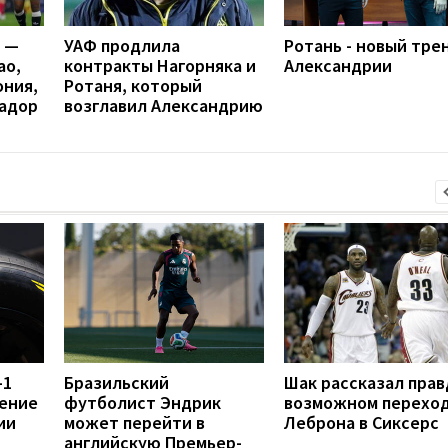
я —
УАФ продлила
Ротань - новый тре
ао,
контракты Нагорняка и
Александрии
ония,
Ротаня, который
вадор
возглавил Александрию
-1
Бразильский
Шак рассказал прав
ение
футболист Эндрик
возможном перехо
ии
может перейти в
Леброна в Сиксерс
английскую Премьер-