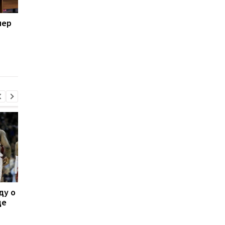
нер
Жеребьевка стыковых
УПЛ перенесла матч
матчей Лиги
Заря - Колос на
конференций: онлайн-
неопределенный ср
трансляция
ду о
Леганес подписывает
Тибо Куртуа
де
контракт с вратарем
возвращается в игру
Луки Зиданом
подготовка к новому
сезону в Реале