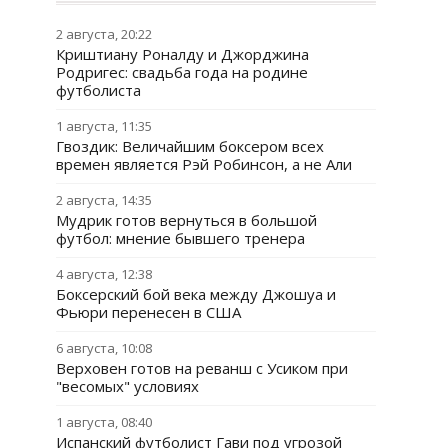
2 августа, 20:22
Криштиану Роналду и Джорджина
Родригес: свадьба года на родине
футболиста
1 августа, 11:35
Гвоздик: Величайшим боксером всех
времен является Рэй Робинсон, а не Али
2 августа, 14:35
Мудрик готов вернуться в большой
футбол: мнение бывшего тренера
4 августа, 12:38
Боксерский бой века между Джошуа и
Фьюри перенесен в США
6 августа, 10:08
Верховен готов на реванш с Усиком при
"весомых" условиях
1 августа, 08:40
Испанский футболист Гави под угрозой