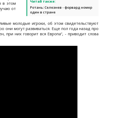
Читай также:
я в этом
Ротань: Селезнев - форвард номер
лучаю от
один в стране
ливые молодые игроки, об этом свидетельствуют
тро они могут развиваться. Еще пол года назад про
ен, при них говорит вся Европа“, - приводит слова