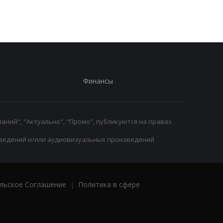
началась
Финансы
аний", "Актуально", "Промо", публикуются на правах
ведений и/или аудиовизуальных произведений
льское Соглашение
|
Политика в сфере