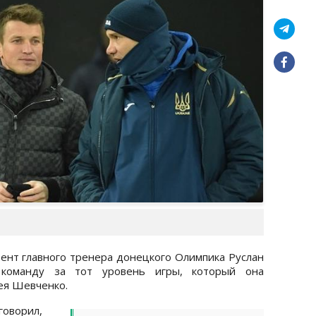
тент главного тренера донецкого Олимпика Руслан
 команду за тот уровень игры, который она
ея Шевченко.
говорил,