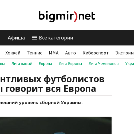
о
Афиша
Все категории
Хоккей
Теннис
ММА
Авто
Киберспорт
Экстрим
аны
Лига наций
Европа
Лига Европы
Лига Чемпионов
Укр
антливых футболистов
 говорит вся Европа
ынешний уровень сборной Украины.