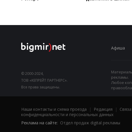
Афиша
Материалы,
© 2000-2024,
рекламы.
ТОВ «КЕПРЕЙТ ПАРТНЕРС».
Любое коп
Все права защищены.
правооблад
Наши контакты и схема проезда
|
Редакция
|
Связа
конфиденциальности и персональных данных
Реклама на сайте:
Отдел продаж digital рекламы