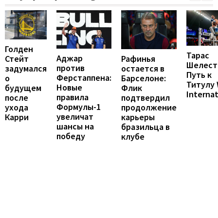
Голден
Тарас
Аджар
Рафинья
Стейт
Шелест
против
остается в
задумался
Путь к
Ферстаппена:
Барселоне:
о
Титулу
Новые
Флик
будущем
Internat
правила
подтвердил
после
Формулы-1
продолжение
ухода
увеличат
карьеры
Карри
шансы на
бразильца в
победу
клубе