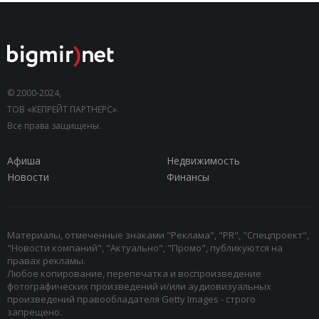
© 2000-2024,
ТОВ «КЕПРЕЙТ ПАРТНЕРС».
Все права защищены.
Афиша
Недвижимость
Новости
Финансы
Материалы, отмеченные знаками "Реклама", "PR", "Спецпроект",
"Новости компаний", "Актуально", "Промо", публикуются на
правах рекламы.
Любое копирование, перепечатка и воспроизведение
фотографических произведений и/или аудиовизуальных
произведений правообладателя Getty Images - строго
запрещено.