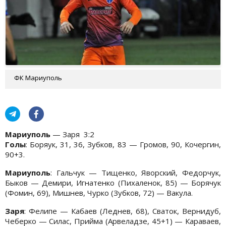
ФК Мариуполь
Мариуполь
— Заря 3:2
Голы
: Боряук, 31, 36, Зубков, 83 — Громов, 90, Кочергин,
90+3.
Мариуполь
: Гальчук — Тищенко, Яворский, Федорчук,
Быков — Демири, Игнатенко (Пихаленок, 85) — Борячук
(Фомин, 69), Мишнев, Чурко (Зубков, 72) — Вакула.
Заря
: Фелипе — Кабаев (Леднев, 68), Сваток, Вернидуб,
Чеберко — Силас, Прийма (Арвеладзе, 45+1) — Караваев,