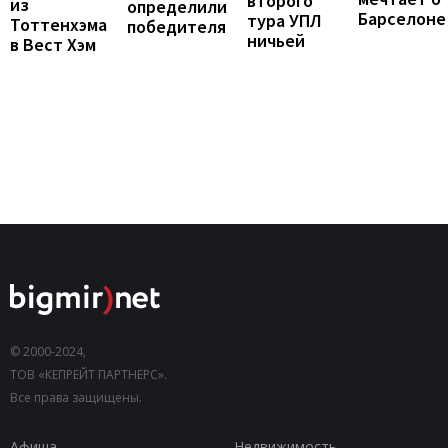
второго
из
определили
Барселоне
тура УПЛ
Тоттенхэма
победителя
ничьей
в Вест Хэм
© 2000-2024,
ТОВ «КЕПРЕЙТ ПАРТНЕРС».
Все права защищены.
Афиша
Недвижимость