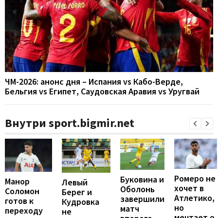
ЧМ-2026: анонс дня – Испания vs Кабо-Верде,
Бельгия vs Египет, Саудовская Аравия vs Уругвай
Внутри sport.bigmir.net
Ромеро не
Буковина и
Манор
Левый
хочет в
Оболонь
Соломон
Берег и
Атлетико,
завершили
готов к
Кудровка
но
матч
переходу
не
мечтает о