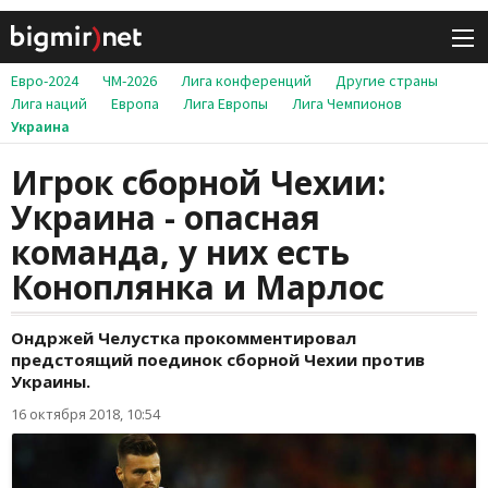
Евро-2024
ЧМ-2026
Лига конференций
Другие страны
Лига наций
Европа
Лига Европы
Лига Чемпионов
Украина
Игрок сборной Чехии:
Украина - опасная
команда, у них есть
Коноплянка и Марлос
Ондржей Челустка прокомментировал
предстоящий поединок сборной Чехии против
Украины.
16 октября 2018, 10:54