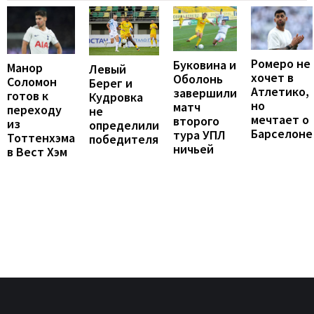
Ромеро не
Буковина и
Манор
Левый
хочет в
Оболонь
Соломон
Берег и
Атлетико,
завершили
готов к
Кудровка
но
матч
переходу
не
мечтает о
второго
из
определили
Барселоне
тура УПЛ
Тоттенхэма
победителя
ничьей
в Вест Хэм