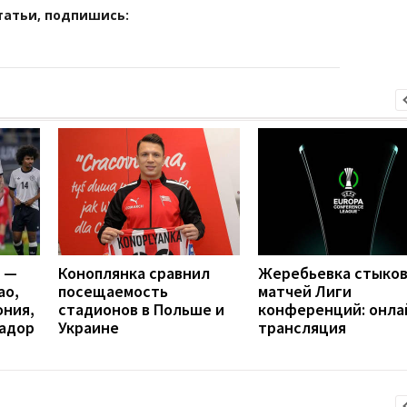
татьи, подпишись:
я —
Коноплянка сравнил
Жеребьевка стыко
ао,
посещаемость
матчей Лиги
ония,
стадионов в Польше и
конференций: онла
вадор
Украине
трансляция