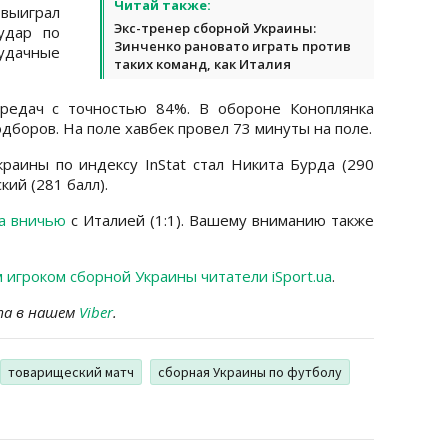
Читай также:
 выиграл
Экс-тренер сборной Украины:
удар по
Зинченко рановато играть против
удачные
таких команд, как Италия
ередач с точностью 84%. В обороне Коноплянка
одборов. На поле хавбек провел 73 минуты на поле.
раины по индексу InStat стал Никита Бурда (290
кий (281 балл).
а вничью
с Италией (1:1). Вашему вниманию также
 игроком сборной Украины читатели iSport.ua
.
та в нашем
Viber
.
товарищеский матч
сборная Украины по футболу