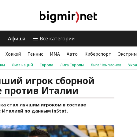
о
Афиша
Все категории
Хоккей
Теннис
ММА
Авто
Киберспорт
Экстрим
аны
Лига наций
Европа
Лига Европы
Лига Чемпионов
Укр
чший игрок сборной
е против Италии
ка стал лучшим игроком в составе
 Италией по данным InStat.