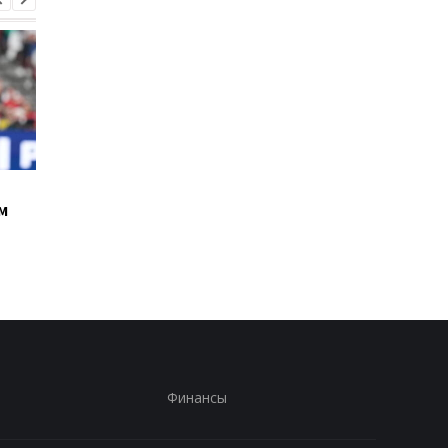
Милан ведет
Атака на Стадион: М
м
переговоры о
УПЛ Черноморец
возвращении Леандро
против Колоса
Паредеса в Серию А
перенесен
Финансы