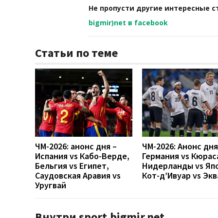
Не пропусти другие интересные с
bigmir)net в facebook
Статьи по теме
ЧМ-2026: анонс дня –
ЧМ-2026: Анонс дн
Испания vs Кабо-Верде,
Германия vs Кюрас
Бельгия vs Египет,
Нидерланды vs Яп
Саудовская Аравия vs
Кот-д’Ивуар vs Эк
Уругвай
Внутри sport.bigmir.net