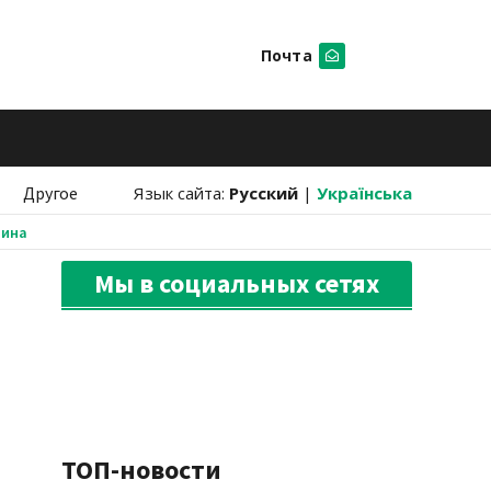
Почта
Искать
Другое
Язык сайта:
Русский
|
Українська
аина
Мы в социальных сетях
ТОП-новости