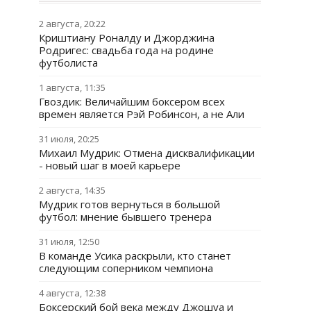
2 августа, 20:22
Криштиану Роналду и Джорджина
Родригес: свадьба года на родине
футболиста
1 августа, 11:35
Гвоздик: Величайшим боксером всех
времен является Рэй Робинсон, а не Али
31 июля, 20:25
Михаил Мудрик: Отмена дисквалификации
- новый шаг в моей карьере
2 августа, 14:35
Мудрик готов вернуться в большой
футбол: мнение бывшего тренера
31 июля, 12:50
В команде Усика раскрыли, кто станет
следующим соперником чемпиона
4 августа, 12:38
Боксерский бой века между Джошуа и