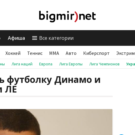
о
Афиша
Все категории
Хоккей
Теннис
ММА
Авто
Киберспорт
Экстрим
аны
Лига наций
Европа
Лига Европы
Лига Чемпионов
Укр
ть футболку Динамо и
и ЛЕ