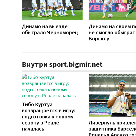
Динамо на выезде
Динамо на своем п
обыграло Черноморец
не смогло обыграт
Ворсклу
Внутри sport.bigmir.net
Тибо Куртуа
возвращается в игру:
подготовка к новому
сезону в Реале
Ливерпуль привле
началась
защитника Барсел
Рональд Араухо го