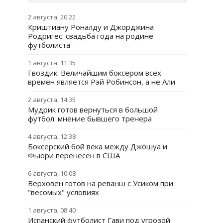
2 августа, 20:22
Криштиану Роналду и Джорджина
Родригес: свадьба года на родине
футболиста
1 августа, 11:35
Гвоздик: Величайшим боксером всех
времен является Рэй Робинсон, а не Али
2 августа, 14:35
Мудрик готов вернуться в большой
футбол: мнение бывшего тренера
4 августа, 12:38
Боксерский бой века между Джошуа и
Фьюри перенесен в США
6 августа, 10:08
Верховен готов на реванш с Усиком при
"весомых" условиях
1 августа, 08:40
Испанский футболист Гави под угрозой