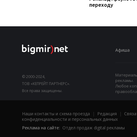
переходу
Афиша
Материалы,
© 2000-2024,
рекламы.
ТОВ «КЕПРЕЙТ ПАРТНЕРС».
Любое коп
Все права защищены.
правооблад
Наши контакты и схема проезда
|
Редакция
|
Связа
конфиденциальности и персональных данных
Реклама на сайте:
Отдел продаж digital рекламы