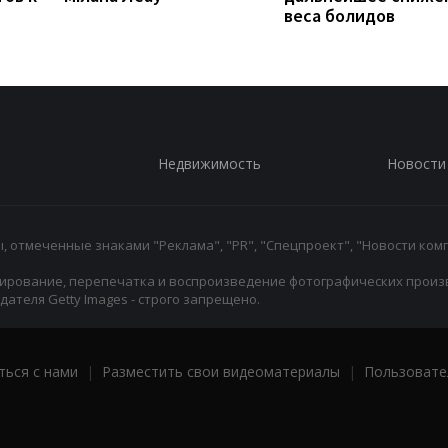
веса болидов
Недвижимость
Новости
 отмеченные знаками "Реклама", "PR", "Спецпроект", "Новости комп
ирование, перепечатка и воспроизведение фотографических произ
ателя Getty Images - строго запрещено.
ться с нами
|
Разместить свои видеоматериалы
|
Пользовате