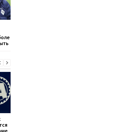
Динамо не пустило на
Динамо минимально
матч с Днепром-1
обыграло Штурм в
боле
операторов Setanta
отборе Лиги чемпио
быть
Sports
к
Моуринью ввел новые
Исмаэль Беннасер
тся
строгие правила в
покидает Милан
ние
Реале