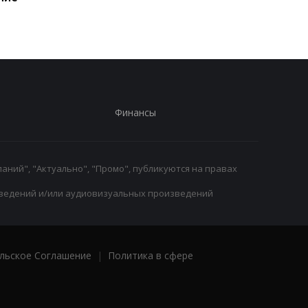
Финансы
аний", "Актуально", "Промо", публикуются на правах
ведений и/или аудиовизуальных произведений
льское Соглашение
|
Политика в сфере