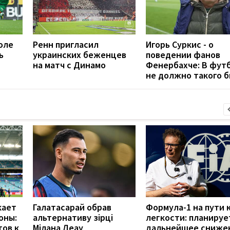
оле
Ренн пригласил
Игорь Суркис - о
ь
украинских беженцев
поведении фанов
на матч с Динамо
Фенербахче: В фут
не должно такого 
кает
Галатасарай обрав
Формула-1 на пути 
оны:
альтернативу зірці
легкости: планируе
тов к
Мілана Леау
дальнейшее сниже