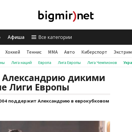
о
Афиша
Все категории
Хоккей
Теннис
ММА
Авто
Киберспорт
Экстрим
аны
Лига наций
Европа
Лига Европы
Лига Чемпионов
Укр
т Александрию дикими
че Лиги Европы
004 поддержит Александрию в еврокубковом