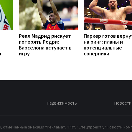
Реал Мадрид рискует
Паркер готов верну
потерять Родри:
на ринг: планы и
Барселона вступает в
потенциальные
а
игру
соперники
Недвижимость
Новости
 отмеченные знаками "Реклама", "PR", "Спецпроект", "Новости комп