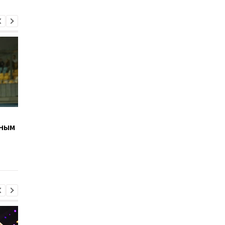
Игрок Александрии
Жеребьевка стыков
вным
продолжит карьеру в
матчей Лиги
США
конференций: онлай
трансляция