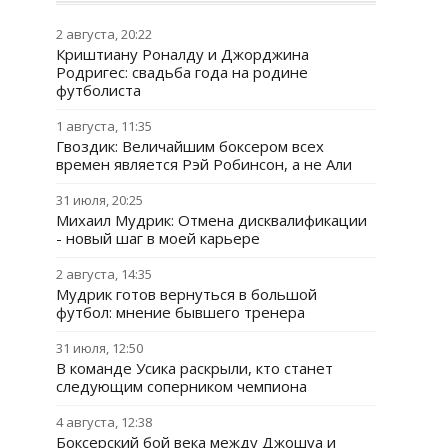
2 августа, 20:22
Криштиану Роналду и Джорджина
Родригес: свадьба года на родине
футболиста
1 августа, 11:35
Гвоздик: Величайшим боксером всех
времен является Рэй Робинсон, а не Али
31 июля, 20:25
Михаил Мудрик: Отмена дисквалификации
- новый шаг в моей карьере
2 августа, 14:35
Мудрик готов вернуться в большой
футбол: мнение бывшего тренера
31 июля, 12:50
В команде Усика раскрыли, кто станет
следующим соперником чемпиона
4 августа, 12:38
Боксерский бой века между Джошуа и