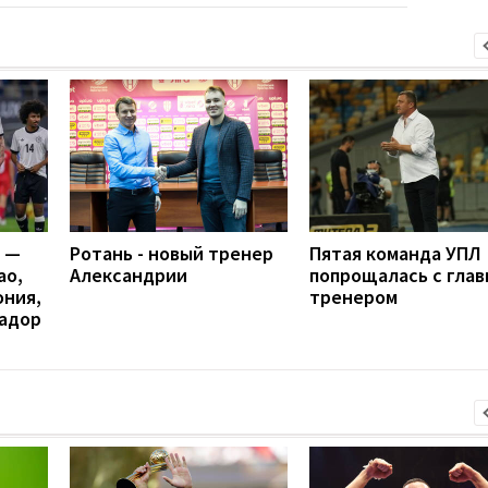
я —
Ротань - новый тренер
Пятая команда УПЛ
ао,
Александрии
попрощалась с гла
ония,
тренером
вадор