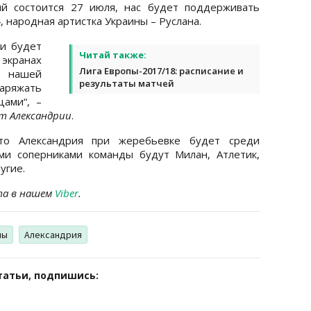
ый состоится 27 июля, нас будет поддерживать
народная артистка Украины – Руслана.
и будет
Читай также:
экранах
Лига Европы-2017/18: расписание и
 нашей
результаты матчей
аряжать
ами“, –
т Александрии
.
то Александрия при жеребьевке будет среди
ми соперниками команды будут Милан, Атлетик,
угие.
та в нашем
Viber
.
пы
Александрия
татьи, подпишись: