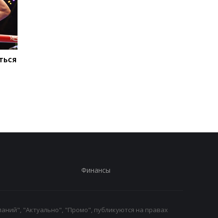
ться
Макс Ферстаппен:
Тайсон Фьюри и Энт
Рождение дочери - мое
Джошуа: британски
главное достижение
боксерский поедино
года на Netflix
Финансы
аний", "Актуально", "Промо", публикуются на правах