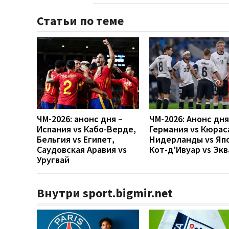
Статьи по теме
ЧМ-2026: анонс дня –
ЧМ-2026: Анонс дн
Испания vs Кабо-Верде,
Германия vs Кюрас
Бельгия vs Египет,
Нидерланды vs Яп
Саудовская Аравия vs
Кот-д’Ивуар vs Эк
Уругвай
Внутри sport.bigmir.net