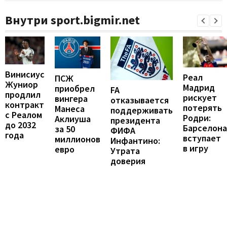
Внутри sport.bigmir.net
Винисиус
Реал
ПСЖ
Жуниор
Мадрид
приобрел
FA
продлил
рискует
вингера
отказывается
контракт
потерять
Манеса
поддерживать
с Реалом
Родри:
Аклиуша
президента
до 2032
Барселона
за 50
ФИФА
года
вступает
миллионов
Инфантино:
в игру
евро
Утрата
доверия