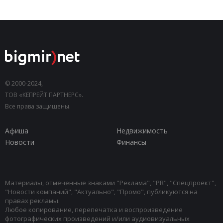
© 2000-2024,
ТОВ «КЕПРЕЙТ ПАРТНЕРС».
Все права защищены.
Афиша
Недвижимость
Новости
Финансы
Материалы, отмеченные знаками "Реклама", "PR", "Спецпроект",
"Новости компаний", "Актуально", "Промо", публикуются на
правах рекламы.
Любое копирование, перепечатка и воспроизведение
фотографических произведений и/или аудиовизуальных