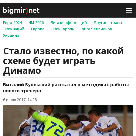
Евро-2024
ЧМ-2026
Лига конференций
Другие страны
Лига наций
Европа
Лига Европы
Лига Чемпионов
Украина
Стало известно, по какой
схеме будет играть
Динамо
Виталий Буяльский рассказал о методиках работы
нового тренера
6 июля 2017, 14:28