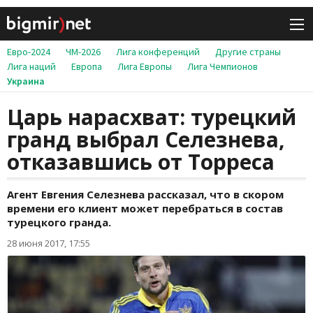
Евро-2024
ЧМ-2026
Лига конференций
Другие страны
Лига наций
Европа
Лига Европы
Лига Чемпионов
Украина
Царь нарасхват: турецкий
гранд выбрал Селезнева,
отказавшись от Торреса
Агент Евгения Селезнева рассказал, что в скором
времени его клиент может перебраться в состав
турецкого гранда.
28 июня 2017, 17:55