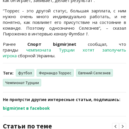
как он играет, забивает, делает результат“.
“Торрес - это другой статус, большая зарплата, с ним
нужно очень много индивидуально работать, и не
понятно, как повлияет его присутствие на состояние в
команде. Поэтому однозначно Селезнев“, – сказал
Пироженко в интервью
каналу Футбол 1
.
Ранее
Спорт bigmir)net
сообщал, что
гранды
чемпионата Турции хотят заполучить
игрока
сборной Украины.
Теги:
футбол
Фернандо Торрес
Евгений Селезнев
Чемпионат Турции
Не пропусти другие интересные статьи, подпишись:
bigmir)net в facebook
Статьи по теме