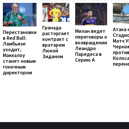
Гранада
Атака 
Милан ведет
Перестановки
расторгает
Стадио
переговоры о
в Red Bull:
контракт с
Матч 
возвращении
Ламбьязе
вратарем
Черно
Леандро
уходит,
Люкой
проти
Паредеса в
Маккалоу
Зиданом
Колос
Серию А
станет новым
перен
гоночным
директором