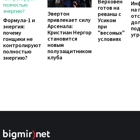
Верховен
Ин
готов на
на 
Эвертон
реванш с
отс
привлекает силу
Формула-1 и
Усиком
до
Арсенала:
энергия:
при
по
Кристиан Нергор
почему
"весомых"
угр
становится
гонщики не
условиях
новым
контролируют
полузащитником
полностью
клуба
энергию?