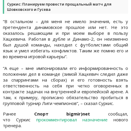
Суркис: Планируем провести прощальный матч для
Шовковского и Гусева
“В остальном – для меня не имело значения, есть у
претендента динамовское прошлое или нет. Не это
оказалось решающим и при моем выборе в пользу
Хацкевича. Работая в дубле и Динамо-2, он неизменно
был душой команды, находил с футболистами общий
язык и умел избегать конфликтов. Таким же помню его и
во времена игровой карьеры“.
“А еще – мне импонировали его информированность о
положении дел в команде (зимой Хацкевич следил даже
за спаррингами на сборах) и его готовность взять
ответственность на себя при четко оговоренных в
контракте задачах на внутренней и европейской арене. А
там, к примеру, прописано обязательство пробиться в
групповой турнир Лиги чемпионов“, – сказал Суркис.
Ранее
Спорт bigmir)net
сообщал,
что Суркис
прокомментировал назначение
нового
тренера.