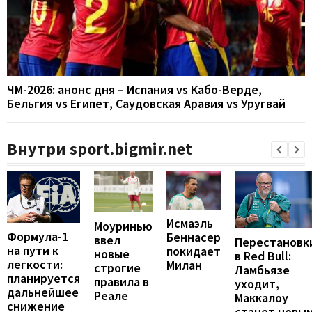
ЧМ-2026: анонс дня – Испания vs Кабо-Верде,
Бельгия vs Египет, Саудовская Аравия vs Уругвай
Внутри sport.bigmir.net
Исмаэль
Моуринью
Формула-1
Беннасер
ввел
Перестановк
на пути к
покидает
новые
в Red Bull:
легкости:
Милан
строгие
Ламбьязе
планируется
правила в
уходит,
дальнейшее
Реале
Маккалоу
снижение
станет новы