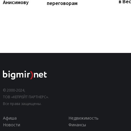
в Ве
Анисимову
переговорам
© 2000-2024,
ТОВ «КЕПРЕЙТ ПАРТНЕРС».
Все права защищены.
Афиша
Недвижимость
Новости
Финансы