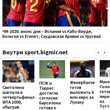
ЧМ-2026: анонс дня – Испания vs Кабо-Верде,
Бельгия vs Египет, Саудовская Аравия vs Уругвай
Внутри sport.bigmir.net
Мано
Фенербахче
ПСЖ и
Соло
готов
Свитолина
Торрес
гото
выложить 6
шагнула в
достигли
пере
млн евро за
четвертьфинал
согласия:
из
Лукаку
WTA 1000,
Барселона
Тотт
обыграв
готова к