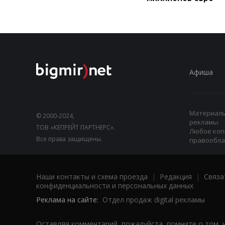
Афиша
Материалы,
© 2000-2024,
рекламы.
ТОВ «КЕПРЕЙТ ПАРТНЕРС».
Любое коп
Все права защищены.
правооблад
Наши контакты и схема проезда
|
Редакция
|
Связа
конфиденциальности и персональных данных
Реклама на сайте:
Отдел продаж digital рекламы
Оставляя комментарий, пожалуйста, помните о том, 