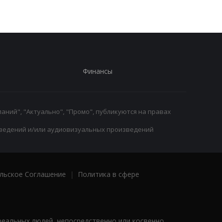
Финансы
аний", "Актуально", "Промо", публикуются на правах
ведений и/или аудиовизуальных произведений
льское Соглашение
|
Политика в сфере
реальных людей, непосредственно или косвенно