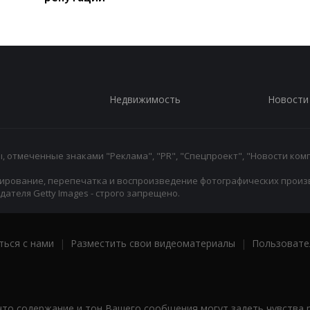
Недвижимость
Новости
 отмеченные знаками "Реклама", "PR", "Спецпроект", "Новости комп
ирование, перепечатка и воспроизведение фотографических произ
ателя Getty Images - строго запрещено.
ться с нами
|
Разместить свои видеоматериалы
|
Пользовате
что содержание и тон Вашего сообщения могут задеть чувства 