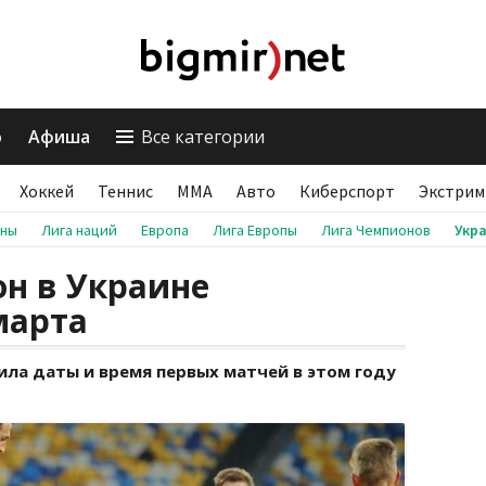
о
Афиша
Все категории
Хоккей
Теннис
ММА
Авто
Киберспорт
Экстрим
аны
Лига наций
Европа
Лига Европы
Лига Чемпионов
Укр
н в Украине
марта
ла даты и время первых матчей в этом году