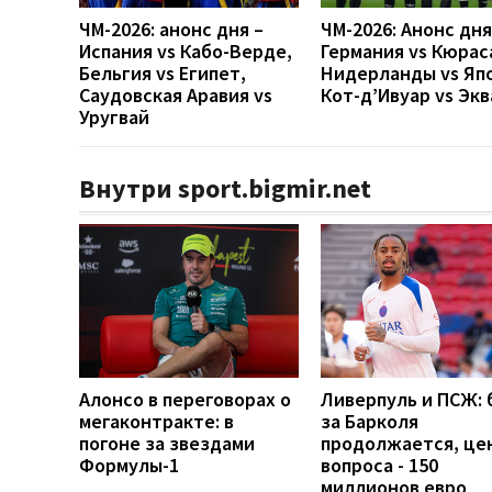
ЧМ-2026: анонс дня –
ЧМ-2026: Анонс дн
Испания vs Кабо-Верде,
Германия vs Кюрас
Бельгия vs Египет,
Нидерланды vs Яп
Саудовская Аравия vs
Кот-д’Ивуар vs Эк
Уругвай
Внутри sport.bigmir.net
Алонсо в переговорах о
Ливерпуль и ПСЖ: 
мегаконтракте: в
за Барколя
погоне за звездами
продолжается, це
Формулы-1
вопроса - 150
миллионов евро