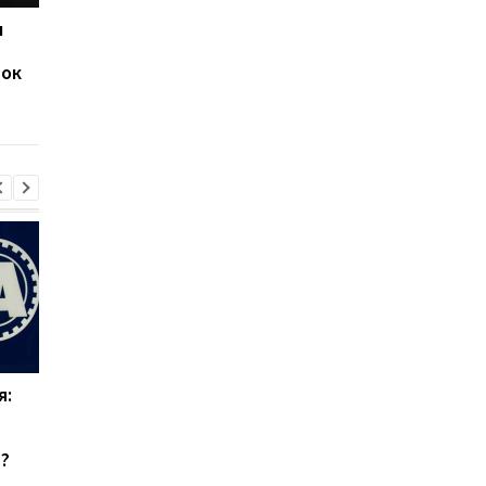
ч
Наполи обыграл Аякс,
Исторический гол
забронировав себе
Роналду принес
рок
место в 1/8 финала
Манчестер Юнайтед
Лиги чемпионов
волевую победу над
Эвертоном
я:
Эвертон привлекает
Верховен готов на
силу Арсенала:
реванш с Усиком при
Кристиан Нергор
"весомых" условиях
?
становится новым
полузащитником клуба