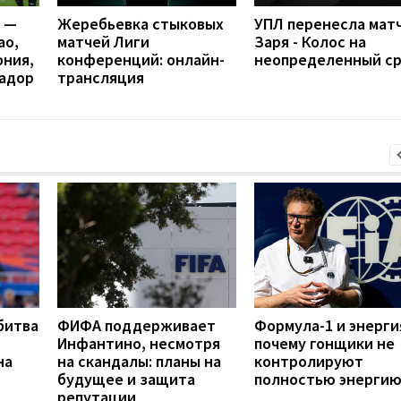
я —
Жеребьевка стыковых
УПЛ перенесла мат
ао,
матчей Лиги
Заря - Колос на
ония,
конференций: онлайн-
неопределенный с
вадор
трансляция
битва
ФИФА поддерживает
Формула-1 и энерги
Инфантино, несмотря
почему гонщики не
на
на скандалы: планы на
контролируют
будущее и защита
полностью энергию
репутации