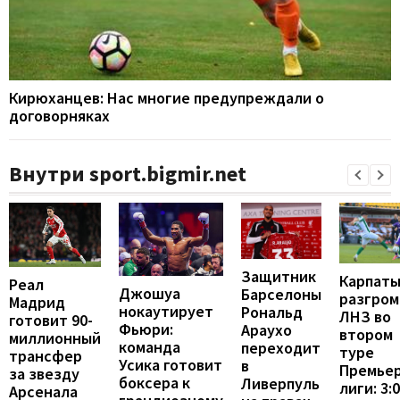
Кирюханцев: Нас многие предупреждали о
договорняках
Внутри sport.bigmir.net
Защитник
Карпат
Реал
Джошуа
Барселоны
разгром
Мадрид
нокаутирует
Рональд
ЛНЗ во
готовит 90-
Фьюри:
Араухо
втором
миллионный
команда
переходит
туре
трансфер
Усика готовит
в
Премьер
за звезду
боксера к
Ливерпуль
лиги: 3:
Арсенала