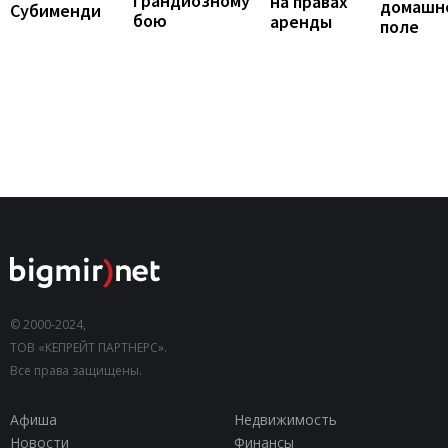
грандиозному
на правах
домашн
Субименди
бою
аренды
поле
© 2000-2024,
ТОВ «КЕПРЕЙТ ПАРТНЕРС».
Все права защищены.
Афиша
Недвижимость
Новости
Финансы