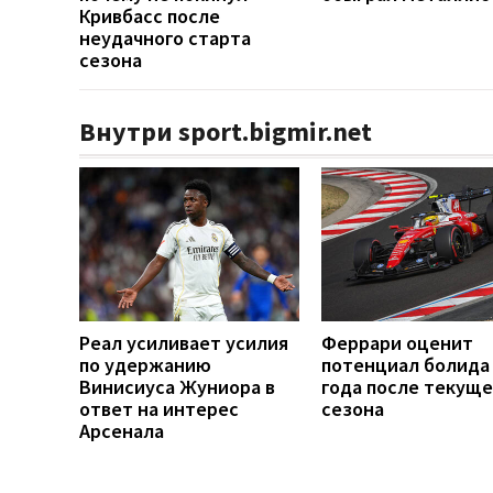
Кривбасс после
неудачного старта
сезона
Внутри sport.bigmir.net
Реал усиливает усилия
Феррари оценит
по удержанию
потенциал болида
Винисиуса Жуниора в
года после текуще
ответ на интерес
сезона
Арсенала