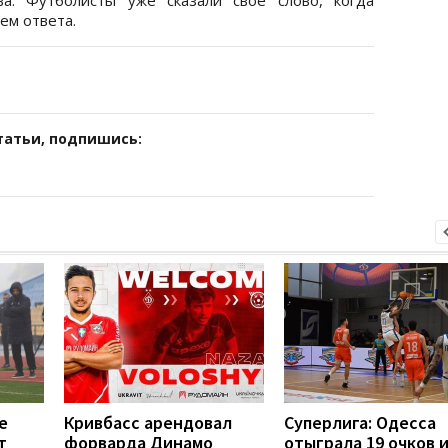
ем ответа.
татьи, подпишись:
е
Кривбасс арендовал
Суперлига: Одесса
т
форварда Динамо
отыграла 19 очков 