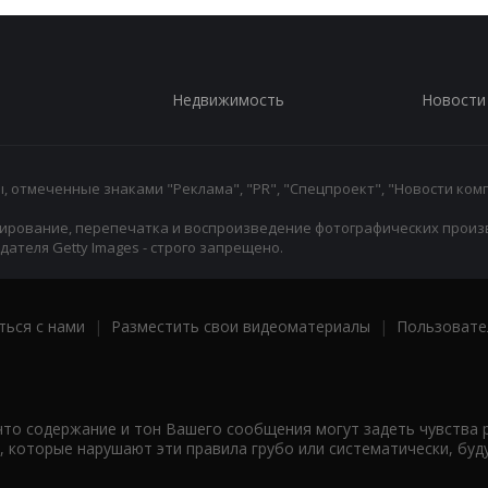
Недвижимость
Новости
 отмеченные знаками "Реклама", "PR", "Спецпроект", "Новости комп
ирование, перепечатка и воспроизведение фотографических произ
ателя Getty Images - строго запрещено.
ться с нами
|
Разместить свои видеоматериалы
|
Пользовате
что содержание и тон Вашего сообщения могут задеть чувства 
 которые нарушают эти правила грубо или систематически, буд