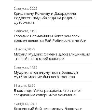
2 августа, 20:22
Криштиану Роналду и Джорджина
Родригес: свадьба года на родине
футболиста
1 августа, 11:35
Гвоздик: Величайшим боксером всех
времен является Рэй Робинсон, а не Али
31 июля, 20:25
Михаил Мудрик: Отмена дисквалификации
- новый шаг в моей карьере
2 августа, 14:35
Мудрик готов вернуться в большой
футбол: мнение бывшего тренера
31 июля, 12:50
В команде Усика раскрыли, кто станет
следующим соперником чемпиона
4 августа, 12:38
Боксерский бой века между Джошуа и