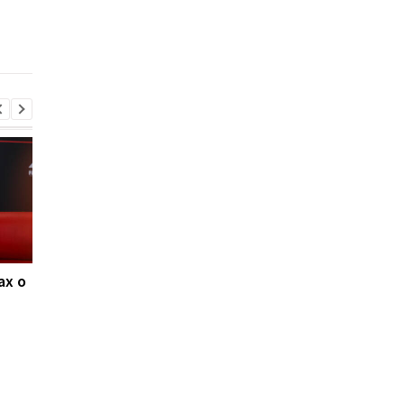
Зеленского
ах о
Ливерпуль и ПСЖ: битва
ФИФА поддерживае
за Барколя
Инфантино, несмот
продолжается, цена
на скандалы: планы 
вопроса - 150
будущее и защита
миллионов евро
репутации