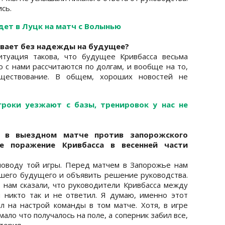
ись.
дет в Луцк на матч с Волынью
чивает без надежды на будущее?
итуация такова, что будущее Кривбасса весьма
о с нами рассчитаются по долгам, и вообще на то,
ществование. В общем, хороших новостей не
гроки уезжают с базы, тренировок у нас не
и в выездном матче против запорожского
е поражение Кривбасса в весенней части
поводу той игры. Перед матчем в Запорожье нам
шего будущего и объявить решение руководства.
нам сказали, что руководители Кривбасса между
 никто так и не ответил. Я думаю, именно этот
л на настрой команды в том матче. Хотя, в игре
мало что получалось на поле, а соперник забил все,
стория…