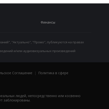
Финансы
аний", "Актуально", "Промо", публикуются на правах
ведений и/или аудиовизуальных произведений
льское Соглашение
|
Политика в сфере
реальных людей, непосредственно или косвенно
ут заблокированы.