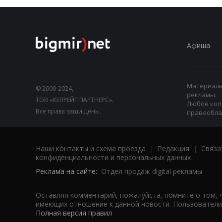
Афиша
Материалы,
© 2000-2024,
рекламы.
ТОВ «КЕПРЕЙТ ПАРТНЕРС».
Любое коп
Все права защищены.
правооблад
Наши контакты и схема проезда
|
Редакция
|
Связа
конфиденциальности и персональных данных
Реклама на сайте:
Отдел продаж digital рекламы
Оставляя комментарий, пожалуйста, помните о том, 
имеющих отношение к данной новости. Пользователи,
Полная версия правил