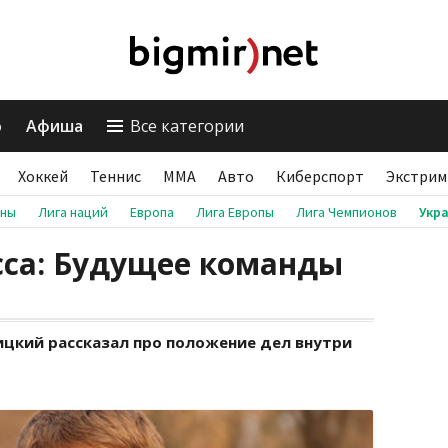
о
Афиша
Все категории
Хоккей
Теннис
ММА
Авто
Киберспорт
Экстрим
аны
Лига наций
Европа
Лига Европы
Лига Чемпионов
Укр
сса: Будущее команды
ицкий рассказал про положение дел внутри