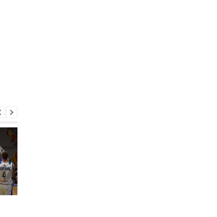
Бабич возглавил
Лидер аутсайдера У
и
Кривбасс
ждет звонка от