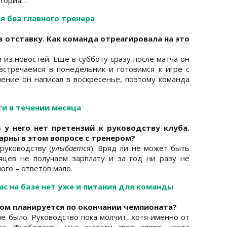
я без главного тренера
в отставку. Как команда отреагировала на это
 из новостей. Еще в субботу сразу после матча он
 встречаемся в понедельник и готовимся к игре с
ление он написал в воскресенье, поэтому команда
ги в течении месяца
о у него нет претензий к руководству клуба.
арны в этом вопросе с тренером?
 руководству (
улыбается
). Вряд ли не может быть
яцев не получаем зарплату и за год ни разу не
ого – ответов мало.
с на базе нет уже и питания для команды
вом планируется по окончании чемпионата?
не было. Руководство пока молчит, хотя именно от
а. Футболисты уже сказали свое слово, когда