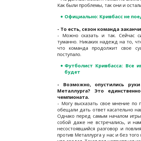
Как были проблемы, так они и остал
Официально: Кривбасс не пое
- То есть, сезон команда закан
- Можно сказать и так. Сейчас с
туманно. Никаких надежд на то, чт
что команда продолжит свое су
поступало.
Футболист Кривбасса: Все и
будет
- Возможно, опустились рук
Металлурга? Это единственно
чемпионата.
- Могу высказать свое мнение по 
обещали дать ответ касательно на
Однако перед самым началом игры 
собой даже не встречались, и нам
несостоявшийся разговор и повлия
против Металлурга у нас и без того 
что создал. Такая вот неприятная и