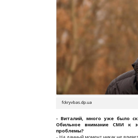
fckryvbas.dp.ua
- Виталий, много уже было с
Обильное внимание СМИ к э
проблемы?
- На данный момент никак не влияет