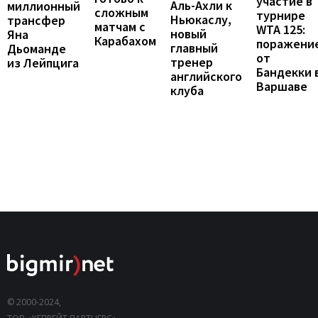
участие в
Аль-Ахли к
миллионный
сложным
турнире
Ньюкаслу,
трансфер
матчам с
WTA 125:
новый
Яна
Карабахом
поражени
главный
Дьоманде
от
тренер
из Лейпцига
Бандекки 
английского
Варшаве
клуба
© 2000-2024,