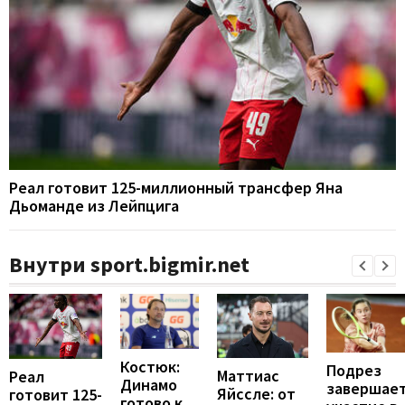
Реал готовит 125-миллионный трансфер Яна
Дьоманде из Лейпцига
Внутри sport.bigmir.net
Костюк:
Подрез
Маттиас
Реал
Динамо
завершае
Яйссле: от
готовит 125-
готово к