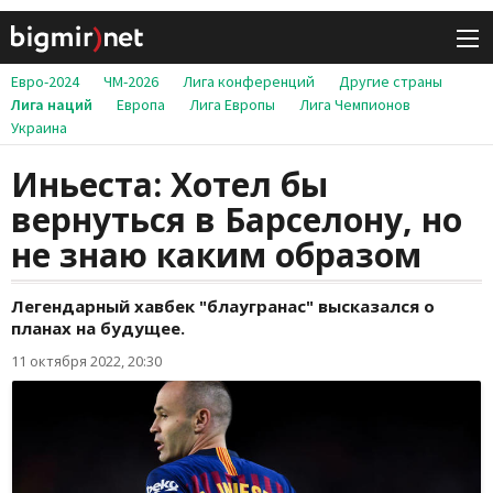
Евро-2024
ЧМ-2026
Лига конференций
Другие страны
Лига наций
Европа
Лига Европы
Лига Чемпионов
Украина
Иньеста: Хотел бы
вернуться в Барселону, но
не знаю каким образом
Легендарный хавбек "блаугранас" высказался о
планах на будущее.
11 октября 2022, 20:30