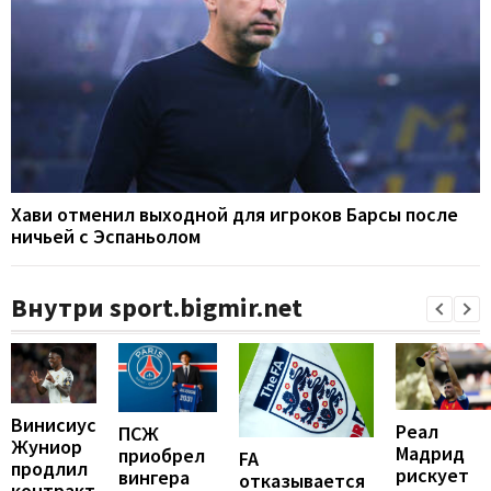
Хави отменил выходной для игроков Барсы после
ничьей с Эспаньолом
Внутри sport.bigmir.net
Винисиус
Реал
ПСЖ
Жуниор
Мадрид
приобрел
FA
продлил
рискует
вингера
отказывается
контракт