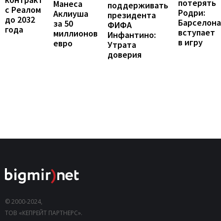
потерять
Манеса
поддерживать
с Реалом
Родри:
Аклиуша
президента
до 2032
Барселона
за 50
ФИФА
года
вступает
миллионов
Инфантино:
в игру
евро
Утрата
доверия
© 2000-2024,
ТОВ «КЕПРЕЙТ ПАРТНЕРС».