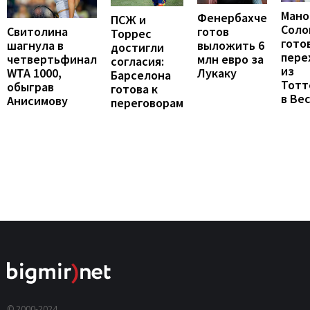
Мано
Фенербахче
ПСЖ и
Соло
готов
Свитолина
Торрес
гото
выложить 6
шагнула в
достигли
пере
млн евро за
четвертьфинал
согласия:
из
Лукаку
WTA 1000,
Барселона
Тотт
обыграв
готова к
в Ве
Анисимову
переговорам
© 2000-2024,