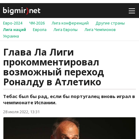
Евро-2024
ЧМ-2026
Лига конференций
Другие страны
Лига наций
Европа
Лига Европы
Лига Чемпионов
Украина
Глава Ла Лиги
прокомментировал
возможный переход
Роналду в Атлетико
Тебас был бы рад, если бы португалец вновь играл в
чемпионате Испании.
28 июля 2022, 13:31