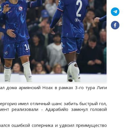
мал дома армянский Ноах в рамках 3-го тура Лиги
 Гергорио имел отличный шанс забить быстрый гол,
ент реализовали - Адарабийо замкнул головой
вался ошибкой соперника и удвоил преимущество