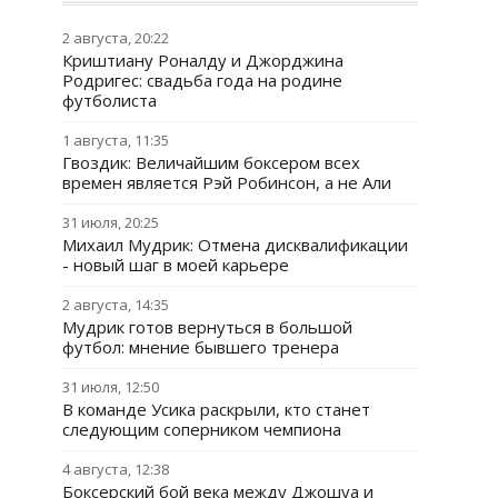
2 августа, 20:22
Криштиану Роналду и Джорджина
Родригес: свадьба года на родине
футболиста
1 августа, 11:35
Гвоздик: Величайшим боксером всех
времен является Рэй Робинсон, а не Али
31 июля, 20:25
Михаил Мудрик: Отмена дисквалификации
- новый шаг в моей карьере
2 августа, 14:35
Мудрик готов вернуться в большой
футбол: мнение бывшего тренера
31 июля, 12:50
В команде Усика раскрыли, кто станет
следующим соперником чемпиона
4 августа, 12:38
Боксерский бой века между Джошуа и