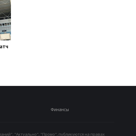
Матч
Ливерпуль готовит 115
Россия атакует Одес
млн евро за Барколя:
Стадион Черноморе
начало переговоров с
поврежден, есть
ПСЖ
пострадавшие
Финансы
аний", "Актуально", "Промо", публикуются на правах