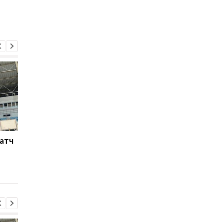
Матч
Ливерпуль готовит 115
Россия атакует Одес
млн евро за Барколя:
Стадион Черноморе
начало переговоров с
поврежден, есть
ПСЖ
пострадавшие