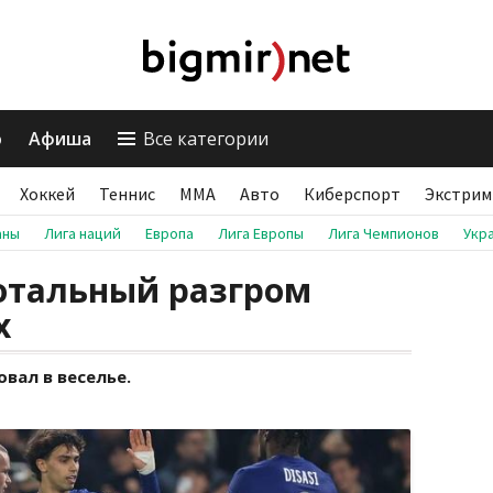
о
Афиша
Все категории
Хоккей
Теннис
ММА
Авто
Киберспорт
Экстрим
аны
Лига наций
Европа
Лига Европы
Лига Чемпионов
Укр
отальный разгром
х
вал в веселье.