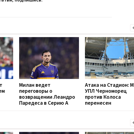
т
Милан ведет
Атака на Стадион: 
ем
переговоры о
УПЛ Черноморец
возвращении Леандро
против Колоса
Паредеса в Серию А
перенесен