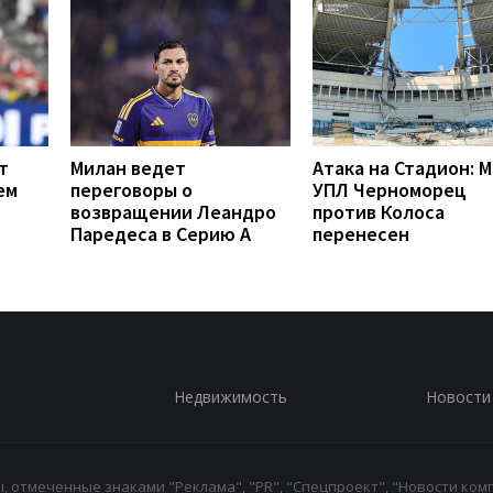
т
Милан ведет
Атака на Стадион: 
ем
переговоры о
УПЛ Черноморец
возвращении Леандро
против Колоса
Паредеса в Серию А
перенесен
Недвижимость
Новости
 отмеченные знаками "Реклама", "PR", "Спецпроект", "Новости комп