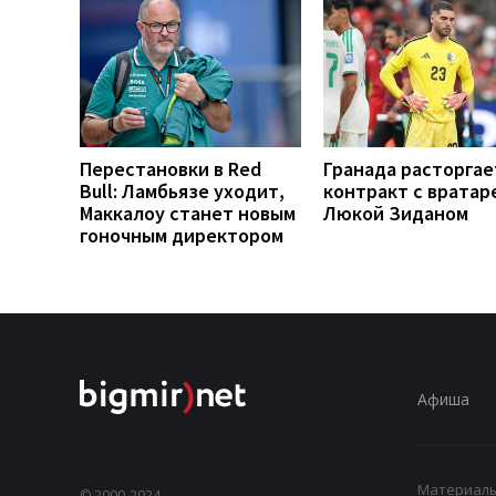
Перестановки в Red
Гранада расторгае
Bull: Ламбьязе уходит,
контракт с вратар
Маккалоу станет новым
Люкой Зиданом
гоночным директором
Афиша
Материалы,
© 2000-2024,