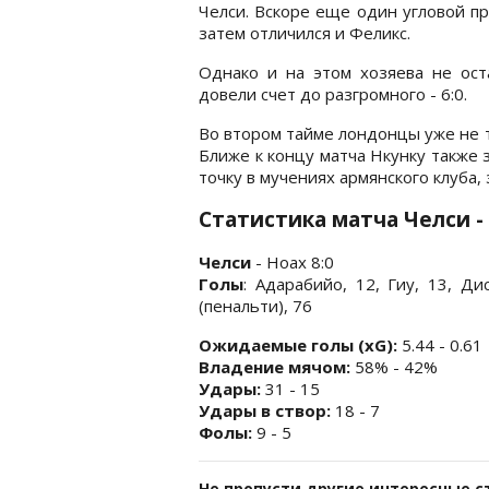
Челси. Вскоре еще один угловой при
затем отличился и Феликс.
Однако и на этом хозяева не ост
довели счет до разгромного - 6:0.
Во втором тайме лондонцы уже не т
Ближе к концу матча Нкунку также з
точку в мучениях армянского клуба, 
Статистика матча Челси -
Челси
- Ноах 8:0
Голы
: Адарабийо, 12, Гиу, 13, Ди
(пенальти), 76
Ожидаемые голы (xG):
5.44 - 0.61
Владение мячом:
58% - 42%
Удары:
31 - 15
Удары в створ:
18 - 7
Фолы:
9 - 5
Не пропусти другие интересные с