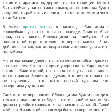
хотим и стараемся поддерживать эти традиции. Может
быть, сейчас у нас не сильно выходит, но команда будет
продолжать работать и верить, что мы тоже можем чего-
то добиться.
В матче
против Астаны
я наконец забил дома в
еврокубках - до этого только на выезде. Приятно было
порадовать наших болельщиков на трибунах. Если
говорить об игре в целом, то первые минут 15 мы
действовали так, как договаривались: хорошо двигались,
гол забили.
Но потом начали допускать тактические ошибки - даже не
знаю, почему. Как-то потеряли уверенность. Хорошо, что
потом забили второй, но в концовке, увы, нас подвела
концентрация. Впрочем, я думаю, что ничего страшного
не случилось - это только первый тур, мы еще
наверстаем упущенное.
Так что в четверг против Яблонеца мы будем выходить
только с мыслями о победе - как и в любом матче. Мы
должны реабилитироваться за ничью с Астаной. Такой
клуб, как Динамо, обязан всегда быть на первом месте", -