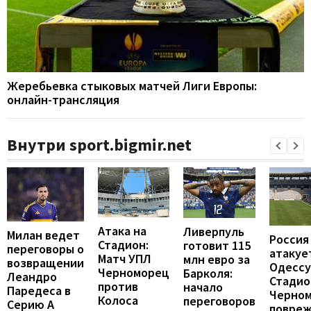
Жеребьевка стыковых матчей Лиги Европы:
онлайн-трансляция
Внутри sport.bigmir.net
Атака на
Ливерпуль
Милан ведет
Россия
Стадион:
готовит 115
переговоры о
атакуе
Матч УПЛ
млн евро за
возвращении
Одессу
Черноморец
Барколя:
Леандро
Стадио
против
начало
Паредеса в
Черно
Колоса
переговоров
Серию А
повреж