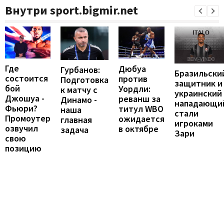
Внутри sport.bigmir.net
Где
Дюбуа
Гурбанов:
Бразильски
состоится
против
Подготовка
защитник и
бой
Уордли:
к матчу с
украинский
Джошуа -
реванш за
Динамо -
нападающи
Фьюри?
титул WBO
наша
стали
Промоутер
ожидается
главная
игроками
озвучил
в октябре
задача
Зари
свою
позицию