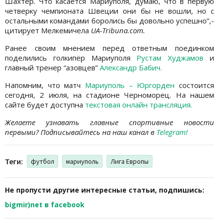
Шахтер. Что касается Мариуполя, думаю, что в первую
четверку чемпионата Швеции они бы не вошли, но с
остальными командами боролись бы довольно успешно”,-
цитирует Мелкемичела
UA
-
Tribuna
.
com
.
Ранее своим мнением перед ответным поединком
поделились голкипер Мариуполя
Рустам Худжамов
и
главный тренер “азовцев”
Александр Бабич.
Напомним, что матч
Мариуполь – Юргорден
состоится
сегодня, 2 июля, на стадионе Черноморец. На нашем
сайте будет доступна
текстовая онлайн трансляция.
Желаете узнавать главные спортивные новости
первыми? Подписывайтесь на наш канал в
Telegram!
Теги:
футбол
мариуполь
Лига Европы
Не пропусти другие интересные статьи, подпишись:
bigmir)net в facebook