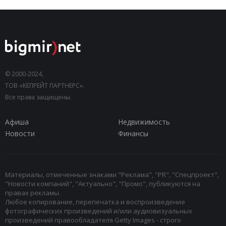
© 2000-2024,
ТОВ «КЕПРЕЙТ ПАРТНЕРС».
Все права защищены.
Афиша
Недвижимость
Новости
Финансы
Материалы, отмеченные знаками "Реклама", "PR", "Спецпроект",
"Новости компаний", "Актуально", "Промо", публикуются на
правах рекламы.
Любое копирование, перепечатка и воспроизведение
фотографических произведений и/или аудиовизуальных
произведений правообладателя Getty Images - строго