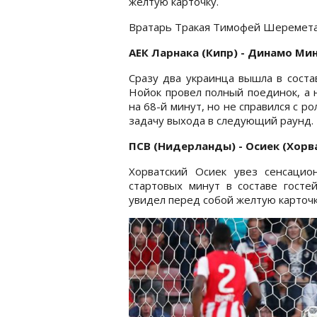
желтую карточку.
Вратарь Тракая Тимофей Шеремета 
АЕК Ларнака (Кипр) - Динамо Мин
Сразу два украинца вышла в соста
Нойок провел полный поединок, а
на 68-й минут, но не справился с 
задачу выхода в следующий раунд.
ПСВ (Нидерланды) - Осиек (Хорва
Хорватский Осиек увез сенсаци
стартовых минут в составе госте
увидел перед собой желтую карточк