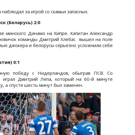
наблюдал за игрой со скамьи запасных.
ск (Беларусь) 2:0
ве минского Динамо на Кипре. Капитан Александр
 новичок команды Дмитрий Хлебас вышел на поле
ролью джокера и белорусы серьезно усложнили себе
тия) 0:1
онную победу с Нидерландов, обыграв ПСВ. Со
й играл Дмитрий Лепа, который на 60-й минуте
у, а спустя шесть минут был заменен.