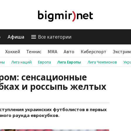
о
Афиша
Все категории
Хоккей
Теннис
ММА
Авто
Киберспорт
Экстрим
аны
Лига наций
Европа
Лига Европы
Лига Чемпионов
Укр
ром: сенсационные
бках и россыпь желтых
ыступления украинских футболистов в первых
ного раунда еврокубков.