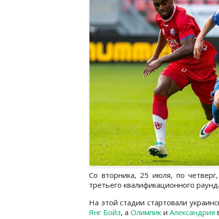
Со вторника, 25 июля, по четверг
третьего квалификационного раунда
На этой стадии стартовали украин
Янг Бойз
, а
Олимпик
и
Александрия
в