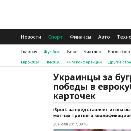
Новости
Спорт
Финансы
Авто
Техн
Главная
Футбол
Бокс
Биатлон
Баскетбол
Евро-2024
ЧМ-2026
Лига конференций
Другие стр
Украинцы за буг
победы в евроку
карточек
iSport.ua представляет итоги в
матчах третьего квалификацион
28 июля 2017, 08:45