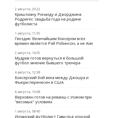
2 августа, 20:22
Криштиану Роналду и Джорджина
Родригес: свадьба года на родине
футболиста
1 августа, 11:35
Гвоздик: Величайшим боксером всех
времен является Рэй Робинсон, а не Али
2 августа, 14:35
Мудрик готов вернуться в большой
футбол: мнение бывшего тренера
4 августа, 12:38
Боксерский бой века между Джошуа и
Фьюри перенесен в США
6 августа, 10:08
Верховен готов на реванш с Усиком при
"весомых" условиях
1 августа, 08:40
Испанский футболист Гави под угрозой