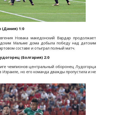
 (Дания) 1:0
Евгения Новака македонский Вардар продолжает
едским Мальме дома добыла победу над датским
артовом составе и отыграл полный матч.
удогорец (Болгария) 2:0
Лиге чемпионов центральный оборонец Лудогорца
в Израиле, но его команда дважды пропустила и не