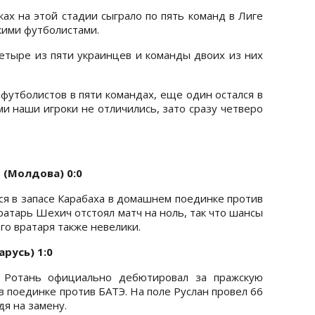
ках на этой стадии сыграло по пять команд в Лиге
кими футболистами.
етыре из пяти украинцев и команды двоих из них
 футболистов в пяти командах, еще один остался в
и наши игроки не отличились, зато сразу четверо
 (Молдова) 0:0
ся в запасе Карабаха в домашнем поединке против
атарь Шехич отстоял матч на ноль, так что шансы
го вратаря также невелики.
арусь) 1:0
н Ротань официально дебютировал за пражскую
в поединке против БАТЭ. На поле Руслан провел 66
дя на замену.