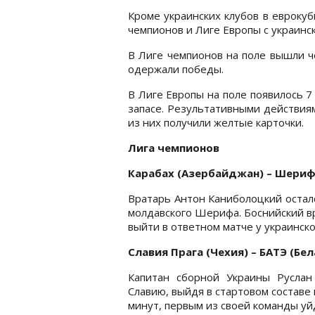
Кроме украинских клубов в еврокуб
чемпионов и Лиге Европы с украинс
В Лиге чемпионов на поле вышли ч
одержали победы.
В Лиге Европы на поле появилось 7
запасе. Результативными действиям
из них получили желтые карточки.
Лига чемпионов
Карабах (Азербайджан) – Шериф
Вратарь Антон Каниболоцкий остал
молдавского Шерифа. Боснийский вр
выйти в ответном матче у украинско
Славия Прага (Чехия) – БАТЭ (Бел
Капитан сборной Украины Русла
Славию, выйдя в стартовом составе 
минут, первым из своей команды уй